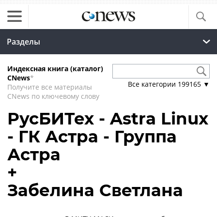
Разделы
Индексная книга (каталог)
CNews
*
Все категории
199165
▼
Получите все материалы
CNews по ключевому слову
РусБИТех - Astra Linux
- ГК Астра - Группа
Астра
+
Забелина Светлана