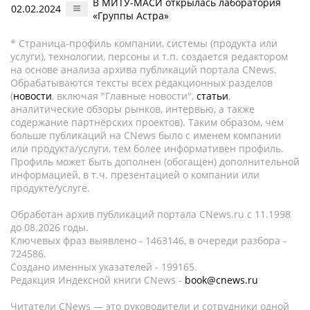
В МИТУ-МАСИ открылась лаборатория
02.02.2024
«Группы Астра»
* Страница-профиль компании, системы (продукта или
услуги), технологии, персоны и т.п. создается редактором
на основе анализа архива публикаций портала CNews.
Обрабатываются тексты всех редакционных разделов
(
новости
, включая "Главные новости",
статьи
,
аналитические обзоры рынков, интервью, а также
содержание партнёрских проектов). Таким образом, чем
больше публикаций на CNews было с именем компании
или продукта/услуги, тем более информативен профиль.
Профиль может быть дополнен (обогащен) дополнительной
информацией, в т.ч. презентацией о компании или
продукте/услуге.
Обработан архив публикаций портала CNews.ru c 11.1998
до 08.2026 годы.
Ключевых фраз выявлено - 1463146, в очереди разбора -
724586.
Создано именных указателей - 199165.
Редакция Индексной книги CNews -
book@cnews.ru
Читатели CNews — это руководители и сотрудники одной