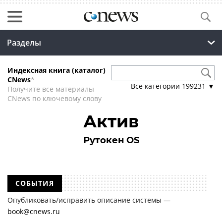
Разделы
Индексная книга (каталог)
CNews
*
Все категории
199231
▼
Получите все материалы
CNews по ключевому слову
Актив
Рутокен OS
СОБЫТИЯ
Опубликовать/исправить описание системы —
book@cnews.ru