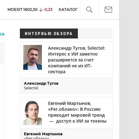
MOEXIT
1802,50
-0,23
КАТАЛОГ
ИНТЕРВЬЮ ОБЗОРА
Александр Тугов, Selectel:
Интерес к ИИ заметно
расширяется за счет
компаний не из ИТ-
сектора
Александр Тугов
Selectel
Евгений Мартынов,
«Рег.облако»: В Россию
приходит мировой тренд
— доступ к ИИ за токены
Евгений Мартынов
«Рег.облако»