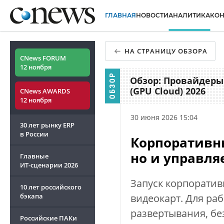
ГЛАВНАЯ
НОВОСТИ
АНАЛИТИКА
КО
НА СТРАНИЦУ ОБЗОРА
CNews FORUM
12 ноября
Обзор: Провайдеры
(GPU Cloud) 2026
CNews AWARDS
12 ноября
30 июня 2026 15:04
30 лет рынку ERP
в России
Корпоративны
но и управля
Главные
ИТ-сценарии
2026
Запуск корпоратив
10 лет российского
бэкапа
видеокарт. Для ра
развертывания, бе
Российские ПАКи