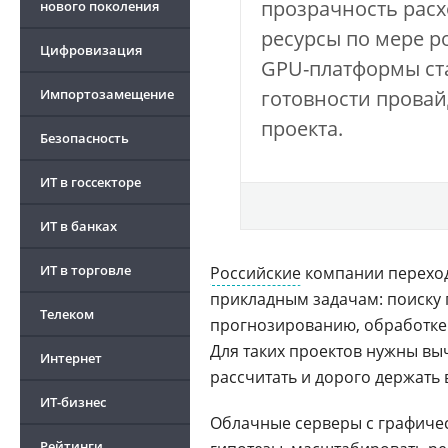
прозрачность рас
нового поколения
ресурсы по мере р
Цифровизация
GPU-платформы ста
Импортозамещение
готовности провай
проекта.
Безопасность
ИТ в госсекторе
ИТ в банках
ИТ в торговле
Российские
компании переход
прикладным задачам: поиску
Телеком
прогнозированию, обработке
Для таких проектов нужны в
Интернет
рассчитать и дорого держать 
ИТ-бизнес
Облачные серверы с графиче
Рейтинги