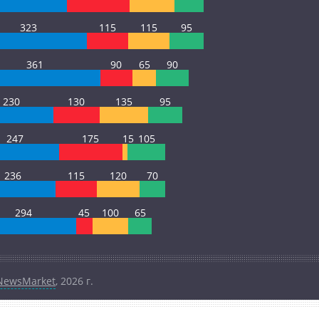
323
115
115
95
361
90
65
90
230
130
135
95
247
175
15
105
236
115
120
70
294
45
100
65
NewsMarket
, 2026 г.