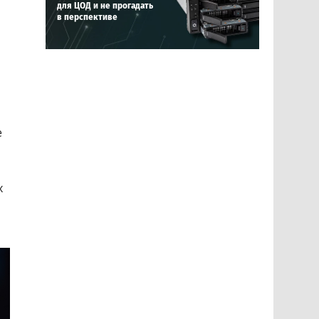
для ЦОД и не прогадать
в перспективе
е
х