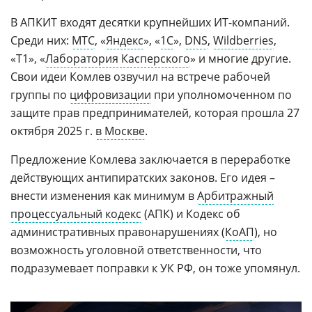
В АПКИТ входят десятки крупнейших ИТ-компаний.
Среди них:
МТС
, «
Яндекс
», «
1С
»,
DNS
,
Wildberries
,
«Т1», «
Лаборатория Касперского
» и многие другие.
Свои идеи Комлев озвучил на встрече рабочей
группы по
цифровизации
при уполномоченном по
защите прав предпринимателей, которая прошла 27
октября 2025 г.
в Москве
.
Предложение Комлева заключается в переработке
действующих антипиратских законов. Его идея –
внести изменения как минимум в
Арбитражный
процессуальный кодекс
(АПК) и Кодекс об
административных правонарушениях (
КоАП
), но
возможность уголовной ответственности, что
подразумевает поправки к УК РФ, он тоже упомянул.