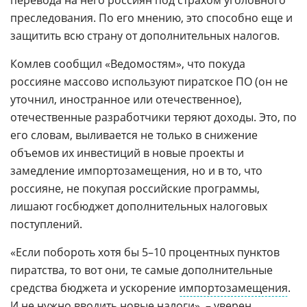
перевода на него россиян под страхом уголовного
преследования. По его мнению, это способно еще и
защитить всю страну от дополнительных налогов.
Комлев сообщил «Ведомостям», что покуда
россияне массово используют пиратское ПО (он не
уточнил, иностранное или отечественное),
отечественные разработчики теряют доходы. Это, по
его словам, выливается не только в снижение
объемов их инвестиций в новые проекты и
замедление импортозамещения, но и в то, что
россияне, не покупая российские программы,
лишают госбюджет дополнительных налоговых
поступлений.
«Если побороть хотя бы 5–10 процентных пунктов
пиратства, то вот они, те самые дополнительные
средства бюджета и ускорение
импортозамещения
.
И не нужно вводить новые
налоги
», – уверен