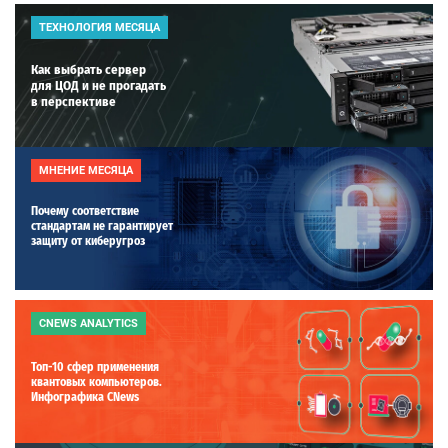
ТЕХНОЛОГИЯ МЕСЯЦА
Как выбрать сервер
для ЦОД и не прогадать
в перспективе
МНЕНИЕ МЕСЯЦА
Почему соответствие
стандартам не гарантирует
защиту от киберугроз
CNEWS ANALYTICS
Топ-10 сфер применения
квантовых компьютеров.
Инфографика CNews