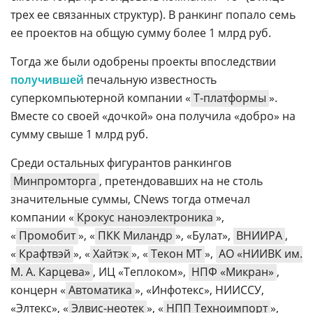
трех ее связанных структур). В ранкинг попало семь
ее проектов на общую сумму более 1 млрд руб.
Тогда же были одобрены проекты впоследствии
получившей
печальную известность
суперкомпьютерной компании «
Т-платформы
».
Вместе со своей «дочкой» она получила «добро» на
сумму свыше 1 млрд руб.
Среди остальных фигурантов ранкингов
Минпромторга
, претендовавших на не столь
значительные суммы, CNews тогда отмечал
компании «
Крокус наноэлектроника
»,
«
Промобит
», «
ПКК Миландр
», «Булат»,
ВНИИРА
,
«
Крафтвэй
», «
Хайтэк
», «
Текон МТ
»,
АО «НИИВК им.
М. А. Карцева»
, ИЦ «Теплоком»,
НПФ «Микран»
,
концерн «
Автоматика
», «Инфотекс», НИИССУ,
«Элтекс», «
Элвис-неотек
», «
НПП Техноимпорт
»,