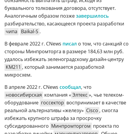
обязанность выплатить штраф, исходя из
буквального толкования договора, отсутствует.
Аналогичным образом позже
завершилось
разбирательство, касающееся проекта разработки
чипа
Baikal-S
.
В феврале 2022 г. CNews
писал
о том, что санкций со
стороны Минпромторга в размере 184,63 млн руб.
удалось избежать зеленоградскому дизайн-центру
КМ211
, который занимается разработкой
микросхем.
В апреле 2022 г. CNews
сообщал
, что
новосибирская
компания «
Элтекс
», чье телеком-
оборудование
госсектор
воспринимает в качестве
реальной альтернативы «железу»
Cisco
, смогла
избежать крупного штрафа за просрочку
субсидированного
Минпромторгом
проекта по
разработке линейки
маршрутизаторов
. Общее