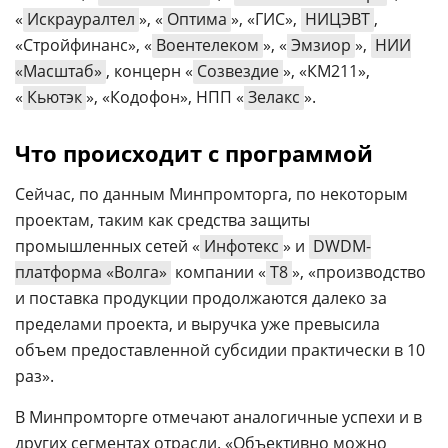
«
Искрауралтел
», «
Оптима
», «ГИС»,
НИЦЭВТ
,
«Стройфинанс», «
Воентелеком
», «
Эмзиор
»,
НИИ
«Масштаб»
, концерн «
Созвездие
», «КМ211»,
«
Кьютэк
», «Кодофон», НПП «
Зелакс
».
Что происходит с программой
Сейчас, по данным Минпромторга, по некоторым
проектам, таким как средства защиты
промышленных сетей «
Инфотекс
» и
DWDM-
платформа «Волга»
компании «
Т8
», «производство
и поставка продукции продолжаются далеко за
пределами проекта, и выручка уже превысила
объем предоставленной субсидии практически в 10
раз».
В Минпромторге отмечают аналогичные успехи и в
других сегментах отрасли. «Объективно можно