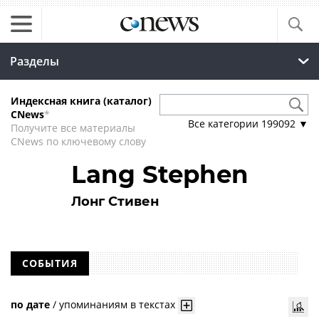
Разделы
Индексная книга (каталог)
CNews
*
Все категории
199092
▼
Получите все материалы
CNews по ключевому слову
Lang Stephen
Лонг Стивен
СОБЫТИЯ
по дате
/
упоминаниям в текстах