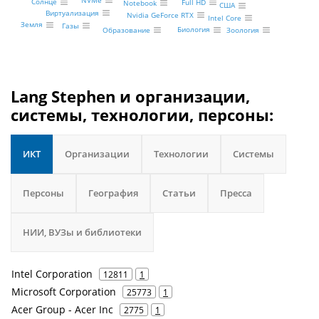
NVMe
Солнце
Full HD
Notebook
США
Виртуализация
Nvidia GeForce RTX
Intel Core
Земля
Газы
Биология
Зоология
Образование
Lang Stephen и организации,
системы, технологии, персоны:
ИКТ
Организации
Технологии
Системы
Персоны
География
Статьи
Пресса
НИИ, ВУЗы и библиотеки
Intel Corporation
12811
1
Microsoft Corporation
25773
1
Acer Group - Acer Inc
2775
1