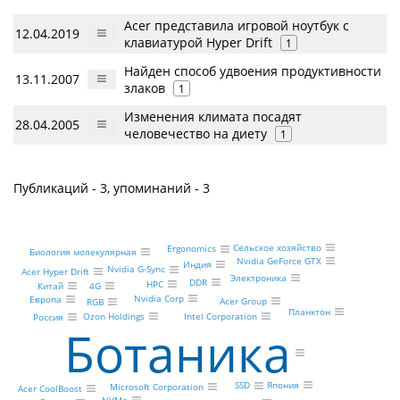
Acer представила игровой ноутбук с
12.04.2019
клавиатурой Hyper Drift
1
Найден способ удвоения продуктивности
13.11.2007
злаков
1
Изменения климата посадят
28.04.2005
человечество на диету
1
Публикаций - 3, упоминаний - 3
Сельское хозяйство
Ergonomics
Биология молекулярная
Nvidia GeForce GTX
Индия
Nvidia G-Sync
Acer Hyper Drift
Электроника
DDR
HPC
Китай
4G
Nvidia Corp
Европа
Acer Group
RGB
Планктон
Ozon Holdings
Intel Corporation
Россия
Ботаника
Япония
SSD
Microsoft Corporation
Acer CoolBoost