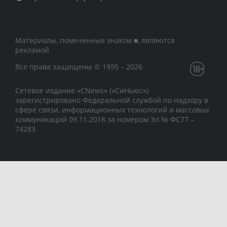
Материалы, помеченные знаком ■, являются
рекламой
Все права защищены © 1995 – 2026
Сетевое издание «CNews» («СиНьюс»)
зарегистрировано Федеральной службой по надзору в
сфере связи, информационных технологий и массовых
коммуникаций 09.11.2018 за номером Эл № ФС77 –
74283