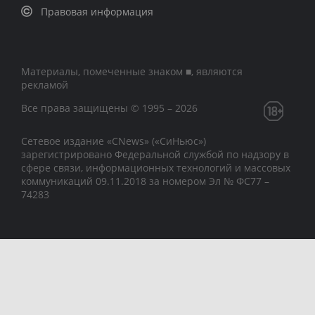
Правовая информация
Материалы, помеченные знаком ■, являются
рекламой
Все права защищены © 1995 – 2026
Сетевое издание «CNews» («СиНьюс»)
зарегистрировано Федеральной службой по надзору в
сфере связи, информационных технологий и массовых
коммуникаций 09.11.2018 за номером Эл № ФС77 –
74283