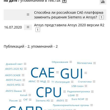
по дате
/
упоминаниям в текстах
Способна ли российская CAE-платформа
заменить решения Siemens и Ansys?
1
Ansys представила Ansys 2020 версии R2
16.07.2020
1
Публикаций - 2, упоминаний - 2
Образование
Математика
Дневной свет
CAE
GUI
ANSYS 2020 R2
ANSYS SCADE
ANSYS Fluent
ARINC
МЦД
Статистика
Т1 Интеграция
CPU
ANSYS HFSS
USB-токен
ANSYS SIwave
Радиоэлектроника
Китай
LiDAR
Euro NCAP
СНГ
ANSYS
Россия
Siemens AG
Правоохранительные органы