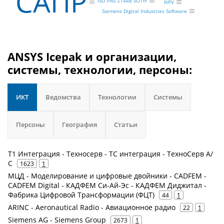
САПР
ISO PAS 21448 SOTIF
NPV
Siemens Digital Industries Software
ANSYS Icepak и организации,
системы, технологии, персоны:
ИКТ
Ведомства
Технологии
Системы
Персоны
География
Статьи
Т1 Интеграция - Техносерв - ТС интеграция - ТехноСерв А/
С
1623
1
МЦД - Моделирование и цифровые двойники - CADFEM -
CADFEM Digital - КАДФЕМ Си-Ай-Эс - КАДФЕМ Диджитал -
Фабрика Цифровой Трансформации (ФЦТ)
44
1
ARINC - Aeronautical Radio - Авиационное радио
22
1
Siemens AG - Siemens Group
2673
1