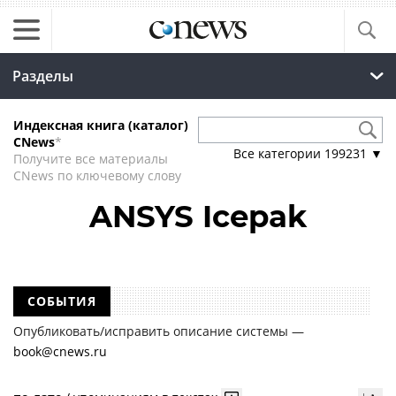
Разделы
Индексная книга (каталог)
CNews
*
Все категории
199231
▼
Получите все материалы
CNews по ключевому слову
ANSYS Icepak
СОБЫТИЯ
Опубликовать/исправить описание системы —
book@cnews.ru