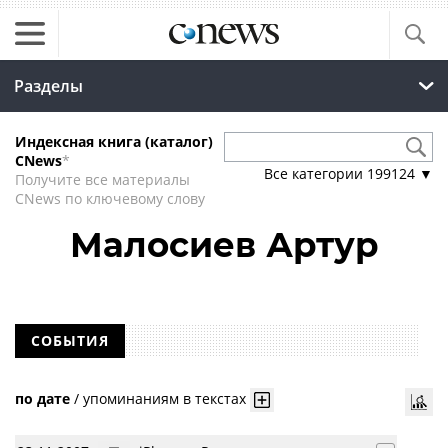
Разделы
Индексная книга (каталог)
CNews
*
Все категории
199124
▼
Получите все материалы
CNews по ключевому слову
Малосиев Артур
СОБЫТИЯ
по дате
/
упоминаниям в текстах