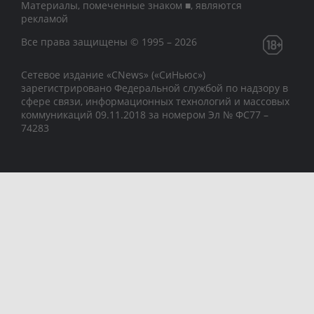
Материалы, помеченные знаком ■, являются
рекламой
Все права защищены © 1995 – 2026
Сетевое издание «CNews» («СиНьюс»)
зарегистрировано Федеральной службой по надзору в
сфере связи, информационных технологий и массовых
коммуникаций 09.11.2018 за номером Эл № ФС77 –
74283