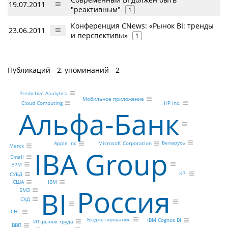
19.07.2011
"реактивным"
1
Конференция CNews: «Рынок BI: тренды
23.06.2011
и перспективы»
1
Публикаций - 2, упоминаний - 2
Predictive Analytics
Мобильное приложение
HP Inc.
Cloud Computing
Альфа-Банк
Беларусь
Apple Inc
Microsoft Corporation
Merck
IBA Group
Email
BPM
KPI
СУБД
IBM
США
Россия
BI
БМЗ
СХД
СНГ
Бюджетирование
IBM Cognos BI
ИТ-рынок труда
ВВП