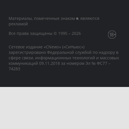
Материалы, помеченные знаком ■, являются
рекламой
Все права защищены © 1995 – 2026
Сетевое издание «CNews» («СиНьюс»)
зарегистрировано Федеральной службой по надзору в
сфере связи, информационных технологий и массовых
коммуникаций 09.11.2018 за номером Эл № ФС77 –
74283