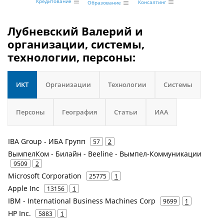
Кредитование
Консалтинг
Образование
Лубневский Валерий и
организации, системы,
технологии, персоны:
ИКТ
Организации
Технологии
Системы
Персоны
География
Статьи
ИАА
IBA Group - ИБА Групп
57
2
ВымпелКом - Билайн - Beeline - Вымпел-Коммуникации
9509
2
Microsoft Corporation
25775
1
Apple Inc
13156
1
IBM - International Business Machines Corp
9699
1
HP Inc.
5883
1