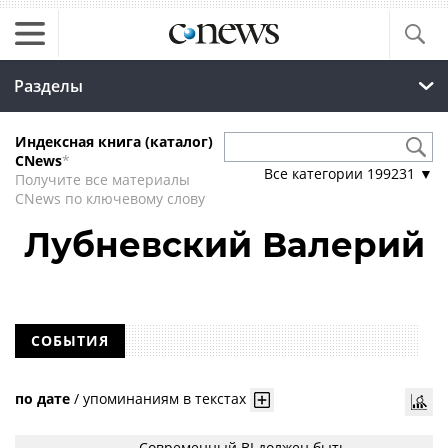
Разделы
Индексная книга (каталог)
CNews
*
Все категории
199231
▼
Получите все материалы
CNews по ключевому слову
Лубневский Валерий
СОБЫТИЯ
по дате
/
упоминаниям в текстах
Современный BI должен быть