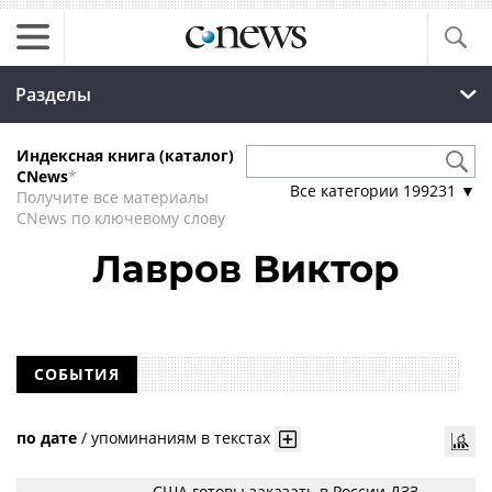
Разделы
Индексная книга (каталог)
CNews
*
Все категории
199231
▼
Получите все материалы
CNews по ключевому слову
Лавров Виктор
СОБЫТИЯ
по дате
/
упоминаниям в текстах
США готовы заказать в России ДЗЗ-