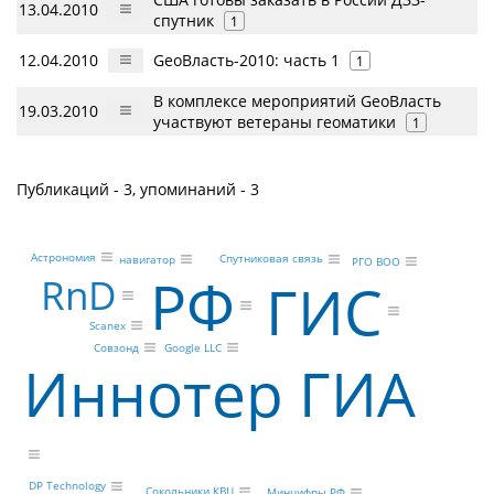
13.04.2010
спутник
1
12.04.2010
GeoВласть-2010: часть 1
1
В комплексе мероприятий GeoВласть
19.03.2010
участвуют ветераны геоматики
1
Публикаций - 3, упоминаний - 3
Астрономия
Спутниковая связь
навигатор
РГО ВОО
РФ
RnD
ГИС
Scanex
Совзонд
Google LLC
Иннотер ГИА
DP Technology
Сокольники КВЦ
Минцифры РФ