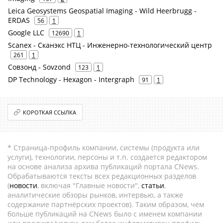
Leica Geosystems Geospatial Imaging - Wild Heerbrugg -
ERDAS
56
1
Google LLC
12690
1
Scanex - Сканэкс НТЦ - Инженерно-технологический центр
261
1
Совзонд - Sovzond
123
1
DP Technology - Hexagon - Intergraph
91
1
КОРОТКАЯ ССЫЛКА
* Страница-профиль компании, системы (продукта или
услуги), технологии, персоны и т.п. создается редактором
на основе анализа архива публикаций портала CNews.
Обрабатываются тексты всех редакционных разделов
(
новости
, включая "Главные новости",
статьи
,
аналитические обзоры рынков, интервью, а также
содержание партнёрских проектов). Таким образом, чем
больше публикаций на CNews было с именем компании