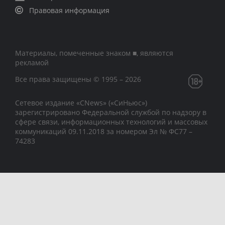
Правовая информация
Материалы, помеченные знаком ■, являются
рекламой
Все права защищены © 1995 – 2026
Сетевое издание «CNews» («СиНьюс»)
зарегистрировано Федеральной службой по надзору в
сфере связи, информационных технологий и массовых
коммуникаций 09.11.2018 за номером Эл № ФС77 –
74283