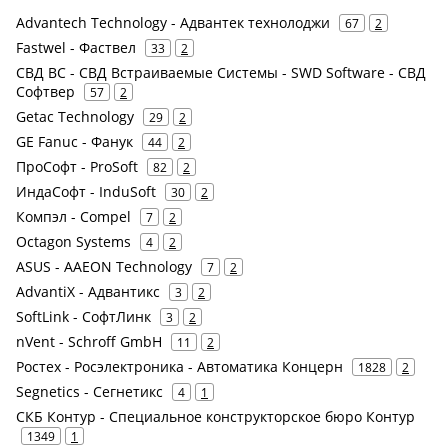
Advantech Technology - Адвантек технолоджи
67
2
Fastwel - Фаствел
33
2
СВД ВС - СВД Встраиваемые Системы - SWD Software - СВД
Софтвер
57
2
Getac Technology
29
2
GE Fanuc - Фанук
44
2
ПроСофт - ProSoft
82
2
ИндаСофт - InduSoft
30
2
Компэл - Compel
7
2
Octagon Systems
4
2
ASUS - AAEON Technology
7
2
AdvantiX - Адвантикс
3
2
SoftLink - СофтЛинк
3
2
nVent - Schroff GmbH
11
2
Ростех - Росэлектроника - Автоматика Концерн
1828
2
Segnetics - Сегнетикс
4
1
СКБ Контур - Специальное конструкторское бюро Контур
1349
1