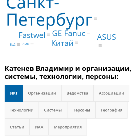
Санкт-
Петербург
GE Fanuc
Fastwel
ASUS
Китай
СМБ
ВэД
Катенев Владимир и организации,
системы, технологии, персоны:
ИКТ
Организации
Ведомства
Ассоциации
Технологии
Системы
Персоны
География
Статьи
ИАА
Мероприятия