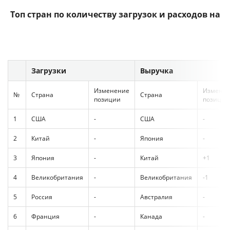
Топ стран по количеству загрузок и расходов на
приложения в
Apple App Store
, 2014 г.
Загрузки
Выручка
Изменение
Измене
№
Страна
Страна
позиции
позиции
1
США
-
США
-
2
Китай
-
Япония
-
3
Япония
-
Китай
+1
4
Великобритания
-
Великобритания
-1
5
Россия
-
Австралия
-
6
Франция
-
Канада
-