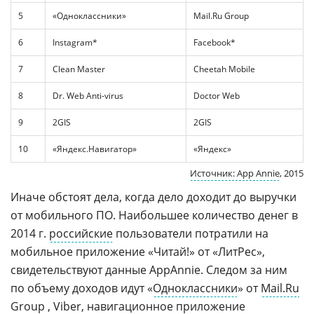
5
«Одноклассники»
Mail.Ru Group
6
Instagram*
Facebook*
7
Clean Master
Cheetah Mobile
8
Dr. Web Anti-­virus
Doctor Web
9
2GIS
2GIS
10
«Яндекс.Навигатор»
«Яндекс»
Источник: App Annie
, 2015
Иначе обстоят дела, когда дело доходит до выручки
от мобильного ПО. Наибольшее количество денег в
2014 г.
российские
пользователи потратили на
мобильное приложение «Читай!» от «ЛитРес»,
свидетельствуют данные AppAnnie. Следом за ним
по объему доходов идут «
Одноклассники
» от
Mail.Ru
Group
,
Viber
, навигационное приложение