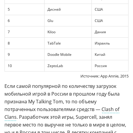
5
Дисней
США
6
Glu
США
7
Kiloo
Дания
8
TabTale
Израиль
9
Doodle Mobile
Китай
10
ZeptoLab
Россия
Источник: App Annie, 2015
Если самой популярной по количеству загрузок
мобильной игрой в России в прошлом году была
признана My Talking Tom, то по объему
потраченных пользователями средств —
Clash of
Clans
. Разработчик этой игры, Supercell, занял
первое место по выручке не только в мире в целом,
но и в России в том числе. В десятку компаний с