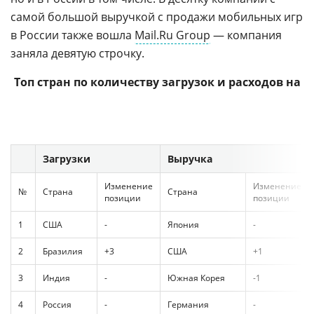
самой большой выручкой с продажи мобильных игр
в России также вошла
Mail.Ru Group
— компания
заняла девятую строчку.
Топ стран по количеству загрузок и расходов на
приложения в Google Play, 2014 г.
Загрузки
Выручка
Изменение
Изменение
№
Страна
Страна
позиции
позиции
1
США
-
Япония
-
2
Бразилия
+3
США
+1
3
Индия
-
Южная Корея
-1
4
Россия
-
Германия
-