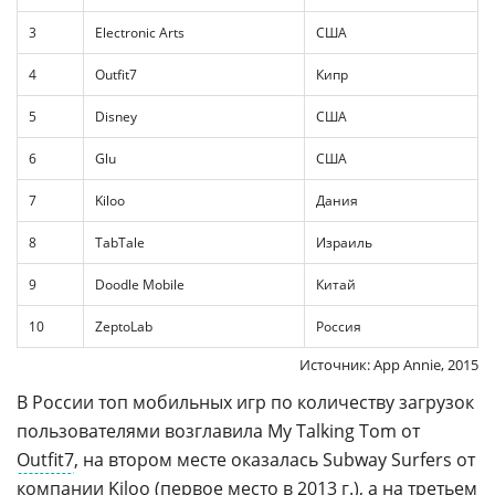
3
Electronic Arts
США
4
Outfit7
Кипр
5
Disney
США
6
Glu
США
7
Kiloo
Дания
8
TabTale
Израиль
9
Doodle Mobile
Китай
10
ZeptoLab
Россия
Источник: App Annie, 2015
В России топ мобильных игр по количеству загрузок
пользователями возглавила My Talking Tom от
Outfit7
, на втором месте оказалась Subway Surfers от
компании Kiloo (первое место в 2013 г.), а на третьем