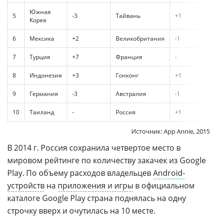
Южная
5
-3
Тайвань
+1
Корея
6
Мексика
+2
Великобритания
-1
7
Турция
+7
Франция
-
8
Индонезия
+3
Гонконг
+1
9
Германия
-3
Австралия
-1
10
Таиланд
-
Россия
+1
Источник: App Annie, 2015
В 2014 г. Россия сохранила четвертое место в
мировом рейтинге по количеству закачек из Google
Play. По объему расходов владельцев
Android-
устройств
на
приложения и игры
в официальном
каталоге Google Play страна поднялась на одну
строчку вверх и очутилась на 10 месте.