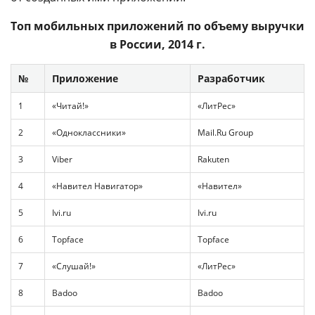
Топ мобильных приложений по объему выручки
в России, 2014 г.
№
Приложение
Разработчик
1
«Читай!»
«ЛитРес»
2
«Одноклассники»
Mail.Ru Group
3
Viber
Rakuten
4
«Навител Навигатор»
«Навител»
5
Ivi.ru
Ivi.ru
6
Topface
Topface
7
«Слушай!»
«ЛитРес»
8
Badoo
Badoo