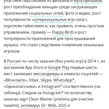
участием персонажей из фильмов и
мультфильмов
,
рост преобладания женщин среди загружающих
приложения
социальных сетей
, фото и видео, рост
популярности «
суперказуальных игр
» (игр с
коротким геймплеем и, как правило, очень простым
управлением, пример —
Flappy Bird
) и рост
популярности приложений для прослушивания
музыки, что стало следствием появления локальных
игроков.
В России
по числу закачек (без учета игр) в 2014 г. из
магазинов App Store и
Google Play
первые шесть
мест занимают
мессенджеры
и клиенты соцсетей —
«
ВКонтакте
», Viber,
Skype
,
WhatsApp*
,
«Одноклассники» и
Instagram*
соответственно (см.
таблицу). Следом за Instagram* по количеству
закачек идут Clean Master (утилита для очистки
памяти),
антивирус
Dr. Web
,
2GIS
и