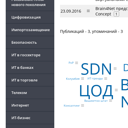
нового поколения
Brain4Net предс
23.09.2016
Concept
1
Цифровизация
Импортозамещение
Публикаций - 3, упоминаний - 3
Безопасность
ИТ в госсекторе
SDN
PoP
ИТ в банках
ИТ-тренды
Колумбия
ИТ в торговле
ЦОД
Телеком
Вашингтон штат
Интернет
Консалтинг
ИТ-бизнес