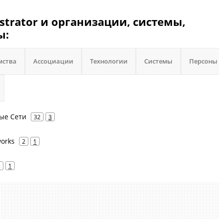
strator и организации, системы,
ы:
мства
Ассоциации
Технологии
Системы
Персоны
мые Сети
32
3
works
2
1
8
1