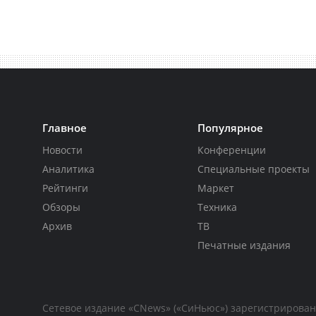
Главное
Популярное
Новости
Конференции
Аналитика
Специальные проекты
Рейтинги
Маркет
Обзоры
Техника
Архив
ТВ
Печатные издания
Сетевое издание «CNews» («СиНьюс») зарегистрирова