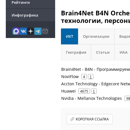
Рейтинги
Brain4Net B4N Orche
Инфографика
технологии, персон
ИКТ
Организации
Ведо
География
Статьи
ИАА
Brain4Net - B4N - Программируе
NoviFlow
4
1
Accton Technology - Edgecore Net
Huawei
4675
1
Nvidia - Mellanox Technologies
9
КОРОТКАЯ ССЫЛКА