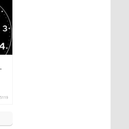
—
5119