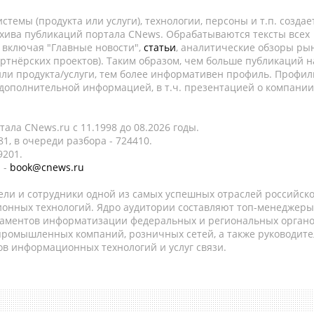
темы (продукта или услуги), технологии, персоны и т.п. создае
рхива публикаций портала CNews. Обрабатываются тексты всех
, включая "Главные новости",
статьи
, аналитические обзоры рын
ртнёрских проектов). Таким образом, чем больше публикаций н
ли продукта/услуги, тем более информативен профиль. Профил
 дополнительной информацией, в т.ч. презентацией о компании
ала CNews.ru c 11.1998 до 08.2026 годы.
1, в очереди разбора - 724410.
9201.
 -
book@cnews.ru
ели и сотрудники одной из самых успешных отраслей российск
онных технологий. Ядро аудитории составляют топ-менеджеры
таментов информатизации федеральных и региональных орган
 промышленных компаний, розничных сетей, а также руководите
в информационных технологий и услуг связи.