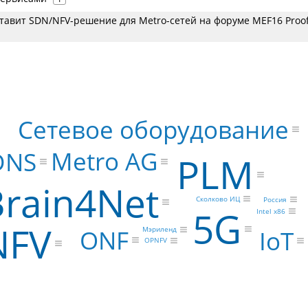
тавит SDN/NFV-решение для Metro-сетей на форуме MEF16 Proof
Сетевое оборудование
Metro AG
DNS
PLM
Brain4Net
Сколково ИЦ
Россия
5G
Intel x86
NFV
ONF
Мэриленд
IoT
OPNFV