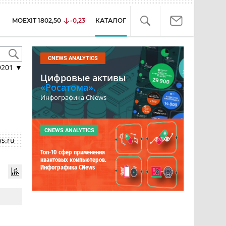
MOEXIT
1802,50
-0,23
КАТАЛОГ
CNEWS ANALYTICS
9201
▼
Цифровые активы
«Росатома».
Инфографика CNews
CNEWS ANALYTICS
s.ru
Топ-10 сфер применения
квантовых компьютеров.
Инфографика CNews