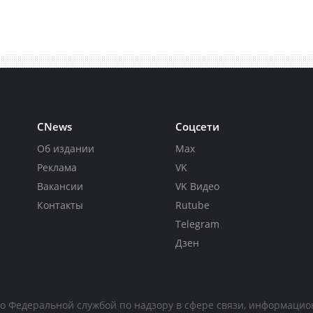
CNews
Соцсети
Об издании
Max
Реклама
VK
Вакансии
VK Видео
Контакты
Rutube
Telegram
Дзен
но Федеральной службой по надзору в сфере связи, информаци