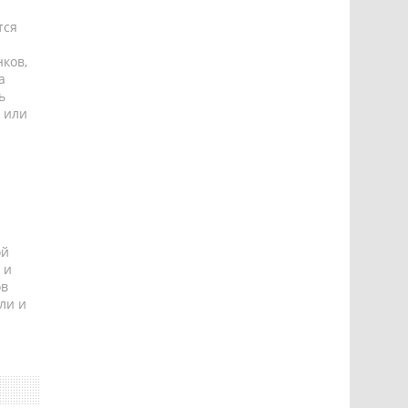
тся
ков,
а
ь
 или
ой
 и
ов
ли и