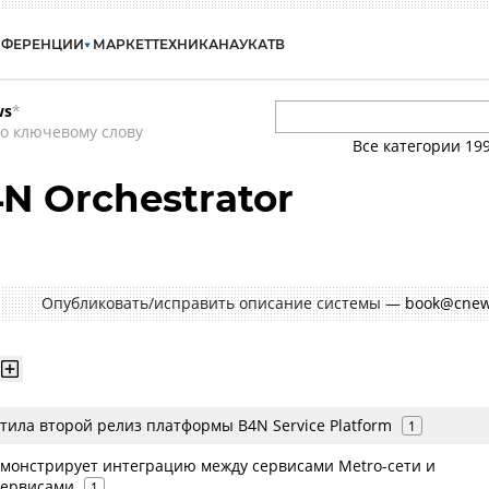
НФЕРЕНЦИИ
МАРКЕТ
ТЕХНИКА
НАУКА
ТВ
ws
*
о ключевому слову
Все категории
19
N Orchestrator
Опубликовать/исправить описание системы —
book@cnew
тила второй релиз платформы B4N Service Platform
1
емонстрирует интеграцию между сервисами Metro-сети и
сервисами
1