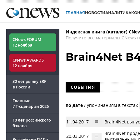
ГЛАВНАЯ
НОВОСТИ
АНАЛИТИКА
КО
Индексная книга (каталог) CNe
Получите все материалы CNews п
CNews FORUM
12 ноября
Brain4Net B4
CNews AWARDS
12 ноября
30 лет рынку ERP
в России
СОБЫТИЯ
Главные
по дате
/
упоминаниям в текстах
ИТ-сценарии
2026
10 лет российского
11.04.2017
Brain4Net выпус
бэкапа
Brain4Net прод
20.03.2017
виртуальными 
Российские ПАКи