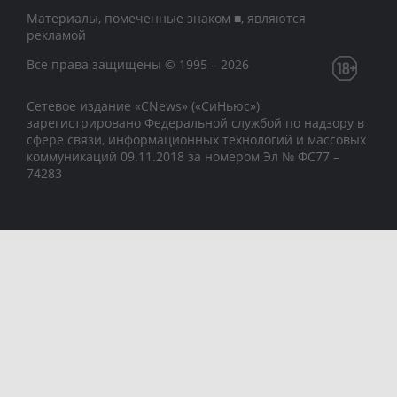
Материалы, помеченные знаком ■, являются
рекламой
Все права защищены © 1995 – 2026
Сетевое издание «CNews» («СиНьюс»)
зарегистрировано Федеральной службой по надзору в
сфере связи, информационных технологий и массовых
коммуникаций 09.11.2018 за номером Эл № ФС77 –
74283