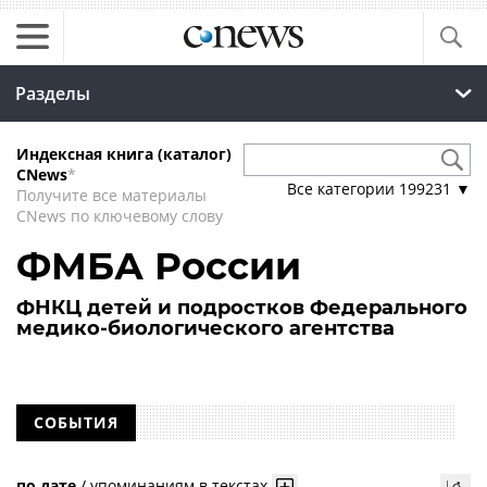
Разделы
Индексная книга (каталог)
CNews
*
Все категории
199231
▼
Получите все материалы
CNews по ключевому слову
ФМБА России
ФНКЦ детей и подростков Федерального
медико-биологического агентства
СОБЫТИЯ
по дате
/
упоминаниям в текстах