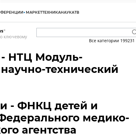
НФЕРЕНЦИИ
МАРКЕТ
ТЕХНИКА
НАУКА
ТВ
ws
*
по ключевому
Все категории
199231
- НТЦ Модуль-
 научно-технический
 - ФНКЦ детей и
Федерального медико-
ого агентства