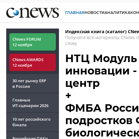
ГЛАВНАЯ
НОВОСТИ
АНАЛИТИКА
КО
Индексная книга (каталог) CNe
Получите все материалы CNews 
CNews FORUM
слову
12 ноября
НТЦ Модуль 
CNews AWARDS
12 ноября
инновации -
центр
30 лет рынку ERP
в России
+
Главные
ФМБА России
ИТ-сценарии
2026
подростков 
10 лет российского
бэкапа
биологическ
Российские ПАКи