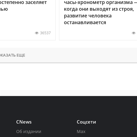
остепенно заселяет
часы-хронометр организма 
нью
когда они выходят из строя,
развитие человека
останавливается
36537
КАЗАТЬ ЕЩЕ
CNews
Соцсети
Об издании
Max