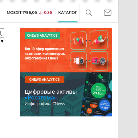
MOEXIT
1796,06
-0,36
КАТАЛОГ
CNEWS ANALYTICS
▼
Топ-10 сфер применения
квантовых компьютеров.
Инфографика CNews
CNEWS ANALYTICS
Цифровые активы
«Росатома».
Инфографика CNews