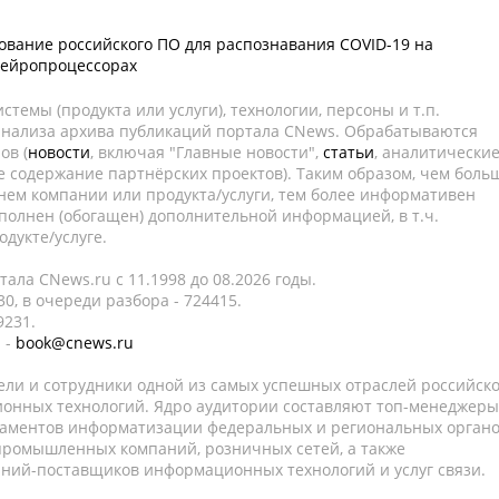
ование российского ПО для распознавания COVID-19 на
нейропроцессорах
темы (продукта или услуги), технологии, персоны и т.п.
 анализа архива публикаций портала CNews. Обрабатываются
ов (
новости
, включая "Главные новости",
статьи
, аналитически
е содержание партнёрских проектов). Таким образом, чем боль
нем компании или продукта/услуги, тем более информативен
полнен (обогащен) дополнительной информацией, в т.ч.
дукте/услуге.
ала CNews.ru c 11.1998 до 08.2026 годы.
0, в очереди разбора - 724415.
9231.
 -
book@cnews.ru
ели и сотрудники одной из самых успешных отраслей российск
онных технологий. Ядро аудитории составляют топ-менеджеры
таментов информатизации федеральных и региональных орган
 промышленных компаний, розничных сетей, а также
аний-поставщиков информационных технологий и услуг связи.