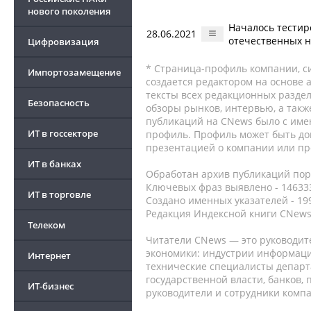
нового поколения
Началось тестир
28.06.2021
отечественных 
Цифровизация
* Страница-профиль компании, сис
Импортозамещение
создается редактором на основе
тексты всех редакционных раздел
Безопасность
обзоры рынков, интервью, а такж
публикаций на CNews было с име
ИТ в госсекторе
профиль. Профиль может быть до
презентацией о компании или про
ИТ в банках
Обработан архив публикаций порт
Ключевых фраз выявлено - 146333
ИТ в торговле
Создано именных указателей - 19
Редакция Индексной книги CNews
Телеком
Читатели CNews — это руководит
экономики: индустрии информаци
Интернет
технические специалисты депар
государственной власти, банков,
ИТ-бизнес
руководители и сотрудники комп