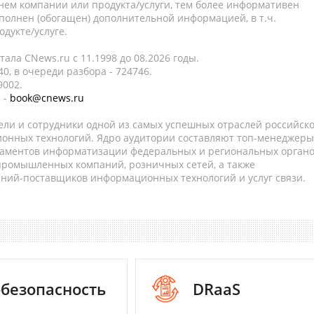
нем компании или продукта/услуги, тем более информативен
полнен (обогащен) дополнительной информацией, в т.ч.
дукте/услуге.
ала CNews.ru c 11.1998 до 08.2026 годы.
0, в очереди разбора - 724746.
9002.
 -
book@cnews.ru
ели и сотрудники одной из самых успешных отраслей российск
онных технологий. Ядро аудитории составляют топ-менеджеры
таментов информатизации федеральных и региональных орган
 промышленных компаний, розничных сетей, а также
аний-поставщиков информационных технологий и услуг связи.
-безопасность
DRaaS