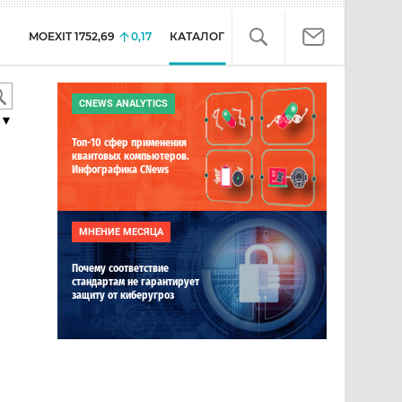
MOEXIT
1752,69
0,17
КАТАЛОГ
CNEWS ANALYTICS
▼
Топ-10 сфер применения
квантовых компьютеров.
Инфографика CNews
МНЕНИЕ МЕСЯЦА
Почему соответствие
стандартам не гарантирует
защиту от киберугроз