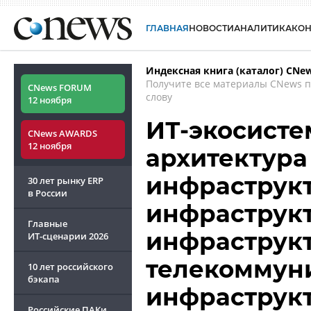
ГЛАВНАЯ
НОВОСТИ
АНАЛИТИКА
КО
Индексная книга (каталог) CNe
Получите все материалы CNews 
CNews FORUM
слову
12 ноября
ИТ-экосисте
CNews AWARDS
12 ноября
архитектура
инфраструкт
30 лет рынку ERP
в России
инфраструкт
Главные
инфраструк
ИТ-сценарии
2026
телекоммун
10 лет российского
бэкапа
инфраструкт
Российские ПАКи