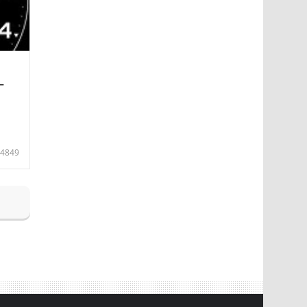
—
4849