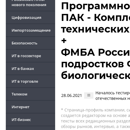
Программно
нового поколения
ПАК - Компл
Цифровизация
технических
Импортозамещение
+
Безопасность
ФМБА России
ИТ в госсекторе
подростков 
ИТ в банках
биологическ
ИТ в торговле
Началось тестир
Телеком
28.06.2021
отечественных 
Интернет
* Страница-профиль компании, сис
создается редактором на основе
ИТ-бизнес
тексты всех редакционных раздел
обзоры рынков, интервью, а такж