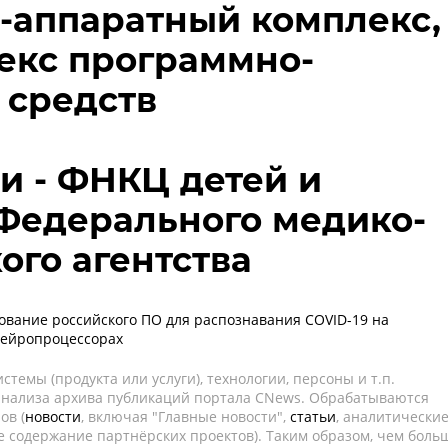
-аппаратный комплекс,
екс программно-
 средств
 - ФНКЦ детей и
Федерального медико-
ого агентства
ование российского ПО для распознавания COVID-19 на
нейропроцессорах
темы (продукта или услуги), технологии, персоны и т.п.
 анализа архива публикаций портала CNews. Обрабатываются
ов (
новости
, включая "Главные новости",
статьи
, аналитически
е содержание партнёрских проектов). Таким образом, чем боль