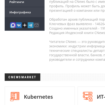
публикаций на CNews было с име
Рейтинги
профиль. Профиль может быть до
презентацией о компании или про
Инфографика
Обработан архив публикаций порт
Ключевых фраз выявлено - 146264
Создано именных указателей - 19
Редакция Индексной книги CNews
Читатели CNews — это руководит
экономики: индустрии информаци
технические специалисты депар
государственной власти, банков,
руководители и сотрудники комп
CNEWSMARKET
Kubernetes
ИТ