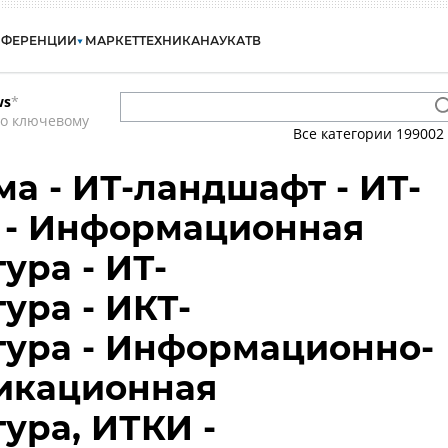
НФЕРЕНЦИИ
МАРКЕТ
ТЕХНИКА
НАУКА
ТВ
ws
*
по ключевому
Все категории
199002
ма - ИТ-ландшафт - ИТ-
 - Информационная
ура - ИТ-
ура - ИКТ-
тура - Информационно-
икационная
ура, ИТКИ -