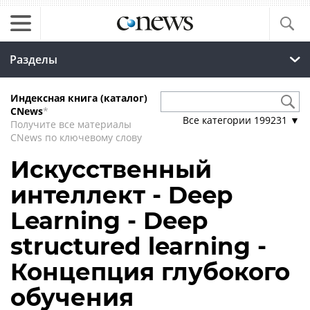
Разделы
Индексная книга (каталог)
CNews
*
Все категории
199231
▼
Получите все материалы
CNews по ключевому слову
Искусственный
интеллект - Deep
Learning - Deep
structured learning -
Концепция глубокого
обучения