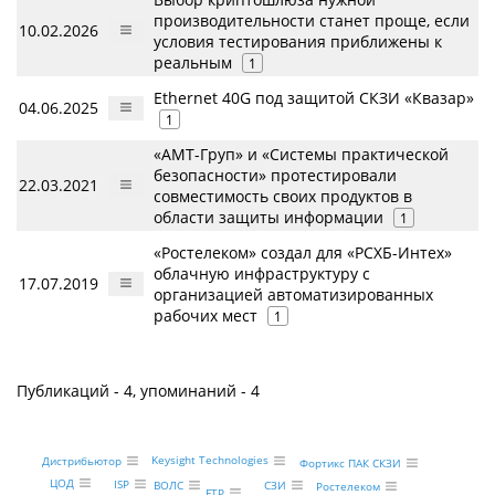
производительности станет проще, если
10.02.2026
условия тестирования приближены к
реальным
1
Ethernet 40G под защитой СКЗИ «Квазар»
04.06.2025
1
«АМТ-Груп» и «Системы практической
безопасности» протестировали
22.03.2021
совместимость своих продуктов в
области защиты информации
1
«Ростелеком» создал для «РСХБ-Интех»
облачную инфраструктуру с
17.07.2019
организацией автоматизированных
рабочих мест
1
Публикаций - 4, упоминаний - 4
Keysight Technologies
Дистрибьютор
Фортикс ПАК СКЗИ
ЦОД
ISP
СЗИ
ВОЛС
Ростелеком
FTP