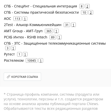
СПБ - СпецИнт - Специальная интеграция
8
2
СПБ - Системы практической безопасности
10
2
AOC
113
1
2Test - Алькор-Коммьюникейшин
31
1
AMT Group - АМТ-Груп
365
1
РСХБ Интех - RSHB Intech
89
1
СПБ - ЗТС - Защищённые телекоммуникационные системы
3
1
Рутест
1
1
Ростелеком
10945
1
КОРОТКАЯ ССЫЛКА
* Страница-профиль компании, системы (продукта или
услуги), технологии, персоны и т.п. создается редактором
на основе анализа архива публикаций портала CNews.
Обрабатываются тексты всех редакционных разделов