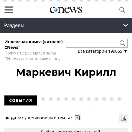
Разделы
Индексная книга (каталог)
CNews
*
Все категории
199065
▼
Получите все материалы
CNews по ключевому слову
Маркевич Кирилл
СОБЫТИЯ
по дате
/
упоминаниям в текстах
Выбор криптошлюза нужной