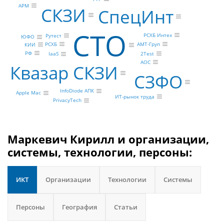
АРМ
СКЗИ
СпецИнт
CTO
РСХБ Интех
Рутест
ЮФО
АМТ-Груп
РСХБ
КИИ
РФ
2Test
IaaS
AOC
Квазар СКЗИ
СЗФО
InfoDiode АПК
Apple Mac
ИТ-рынок труда
PrivacyTech
Маркевич Кирилл и организации,
системы, технологии, персоны:
ИКТ
Организации
Технологии
Системы
Персоны
География
Статьи