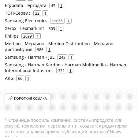
Ergodata - Эргодата
45
1
ТОП-Сервис
22
1
Samsung Electronics
11065
1
Xerox - Lexmark Int
303
1
Philips
2099
1
Merlion - Мерлион - Merlion Distribution - Мерлион
дистрибуция
986
1
Samsung - Harman - JBL
243
1
Samsung - Harman Kardon - Harman Multimedia - Harman
International Industries
332
1
AKG
66
1
КОРОТКАЯ ССЫЛКА
* Страница-профиль компании, системы (продукта или
услуги), технологии, персоны и т.п. создается редактором
на основе анализа архива публикаций портала CNews.