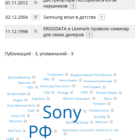
01.11.2012
наушников
1
02.12.2004
Samsung впал в детство
1
ERGODATA и Lexmark провели семинар
11.12.1998
для своих дилеров
1
Публикаций - 3, упоминаний - 3
Trademark
Федеративная Республика
Дистрибьютор
ПФО
Аксессуары
Компьютеризация
Принтер
Samsung Electronics
ТОП-Сервис
DVD
VAIO
TDK
Prology
Южная Корея
SD (MicroSD)
Иран
Merlion Бюрократ
Ergodata
Индия
Sony
Телефон
Sony Memory Stick
Collaboration
США
Sony CLIE
Grundig
Мексика
РФ
Webcam
Samsung Group
Sennheiser electronic GmbH & Co. KG
MarTech
CeBIT