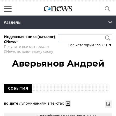
Разделы
Индексная книга (каталог)
CNews
*
Все категории
199231
▼
Получите все материалы
CNews по ключевому слову
Аверьянов Андрей
СОБЫТИЯ
по дате
/
упоминаниям в текстах
Дистрибуторы поссорились из-за