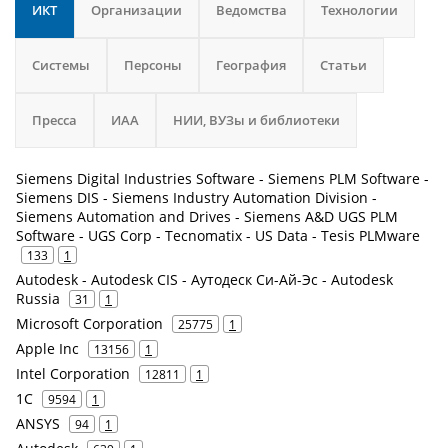
ИКТ
Организации
Ведомства
Технологии
Системы
Персоны
География
Статьи
Пресса
ИАА
НИИ, ВУЗы и библиотеки
Siemens Digital Industries Software - Siemens PLM Software -
Siemens DIS - Siemens Industry Automation Division -
Siemens Automation and Drives - Siemens A&D UGS PLM
Software - UGS Corp - Tecnomatix - US Data - Tesis PLMware
133
1
Autodesk - Autodesk CIS - Аутодеск Си-Ай-Эс - Autodesk
Russia
31
1
Microsoft Corporation
25775
1
Apple Inc
13156
1
Intel Corporation
12811
1
1С
9594
1
ANSYS
94
1