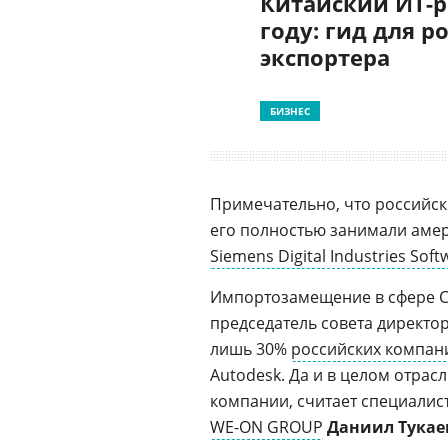
Китайский ИТ-р
году: гид для р
экспортера
БИЗНЕС
Примечательно, что российс
его полностью занимали аме
Siemens Digital Industries Soft
Импортозамещение в сфере СА
председатель совета директор
лишь 30%
российских компан
Autodesk. Да и в целом отрасл
компании, считает специалис
WE-ON GROUP
Даниил Тукае