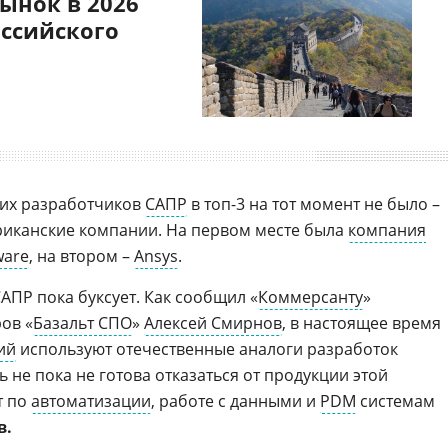
ынок в 2026
оссийского
ких разработчиков
САПР
в топ-3 на тот момент не было –
риканские компании. На первом месте была
компания
ware
, на втором –
Ansys
.
ПР пока буксует. Как сообщил «
Коммерсанту
»
ов «
Базальт СПО
»
Алексей Смирнов
, в настоящее время
ий
используют отечественные аналоги разработок
ь не пока не готова отказаться от продукции этой
т по
автоматизации
, работе с данными и
PDM
системам
в.