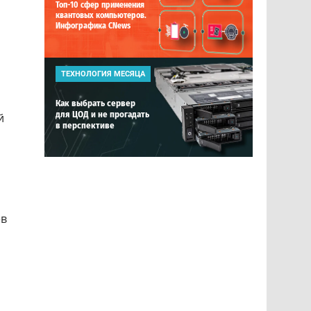
Топ-10 сфер применения
квантовых компьютеров.
Инфографика CNews
ТЕХНОЛОГИЯ МЕСЯЦА
Как выбрать сервер
для ЦОД и не прогадать
й
в перспективе
ев