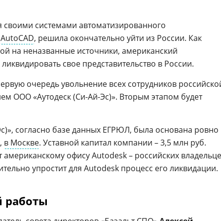
ая своими системами автоматизированного
,
AutoCAD
, решила окончательно уйти из России. Как
кой на неназванные источники, американский
 ликвидировать свое представительство в России.
первую очередь увольнение всех сотрудников российско
ем ООО «Аутодеск (Си-Ай-Эс)». Вторым этапом будет
Эс)», согласно базе данных ЕГРЮЛ, была основана ровно
.,
в Москве
. Уставной капитал компании – 3,5 млн руб.
американскому офису Autodesk – российских владельц
ачительно упростит для Autodesk процесс его ликвидации.
й работы