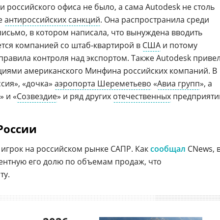
и российского офиса не было, а сама Autodesk не столь
ке
антироссийских санкций
. Она распространила среди
письмо, в котором написала, что вынуждена вводить
ется компанией со штаб-квартирой в
США
и потому
правила контроля над экспортом. Также Autodesk приве
кциями американского Минфина российских компаний. В
сия», «дочка»
аэропорта Шереметьево
«
Авиа групп
», а
 и «
Созвездие
» и ряд других
отечественных
предприяти
России
 игрок на российском рынке САПР. Как
сообщал
CNews, 
центную его долю по объемам продаж, что
ту.