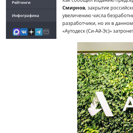
Как сообщил изданию председ
Рейтинги
Смирнов
, закрытие российск
увеличению числа безработ
Инфографика
разработчики, но их в данно
«Аутодеск (Си-Ай-Эс)» затрон