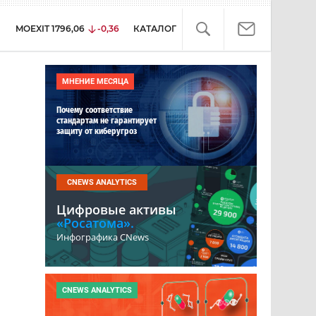
MOEXIT
1796,06
-0,36
КАТАЛОГ
МНЕНИЕ МЕСЯЦА
Почему соответствие
стандартам не гарантирует
защиту от киберугроз
CNEWS ANALYTICS
Цифровые активы
«Росатома».
Инфографика CNews
CNEWS ANALYTICS