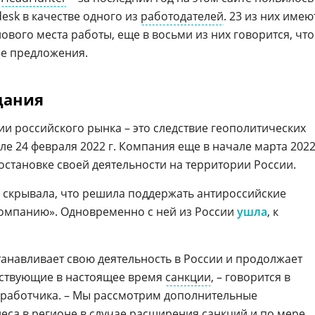
esk в качестве одного из
работодателей
. 23 из них имею
ового места работы, еще в восьми из них говорится, что
ые предложения.
дания
ии российского рынка – это следствие геополитических
е 24 февраля 2022 г. Компания еще в начале марта 202
остановке своей деятельности на территории России.
 скрывала, что решила поддержать антироссийские
 компанию». Одновременно с ней из России
ушла
, к
анавливает свою деятельность в России и продолжает
йствующие в настоящее время
санкции
, – говорится в
зработчика. – Мы рассмотрим дополнительные
еса в регионе в случае расширения санкций и по мере