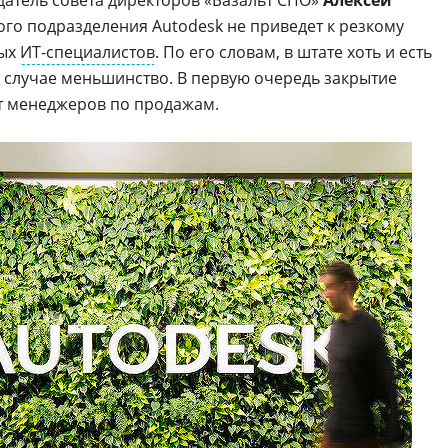
атель совета директоров «Базальт СПО»
Алексей
ого подразделения Autodesk не приведет к резкому
ных
ИТ-специалистов
. По его словам, в штате хоть и есть
м случае меньшинство. В первую очередь закрытие
ет менеджеров по продажам.