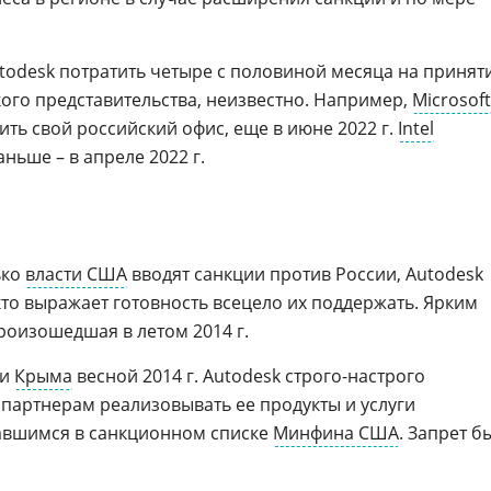
utodesk потратить четыре с половиной месяца на принят
ого представительства, неизвестно. Например,
Microsoft
жить свой российский офис, еще в июне 2022 г.
Intel
ньше – в апреле 2022 г.
ько
власти США
вводят санкции против России, Autodesk
кто выражает готовность всецело их поддержать. Ярким
роизошедшая в летом 2014 г.
 и
Крыма
весной 2014 г. Autodesk строго-настрого
партнерам реализовывать ее продукты и услуги
авшимся в санкционном списке
Минфина США
. Запрет б