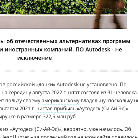
ы об отечественных альтернативах программ
и иностранных компаний. ПО Autodesk - не
исключение
ов российской «дочки» Autodesk не установлено. По
, на середину августа 2022 г. штат состоял из 31 человека.
ит пользу своему
американскому
владельцу, поскольку н
льтатам 2021 г.
чистая прибыль
«Аутодеск (Си-Ай-Эс)»
ыручке в размере 322,5 млн руб.
из «Аутодеск (Си-Ай-Эс)», вероятно, уже началось. Об
е
HeadHunter
– за последний год на этом сайте появилось