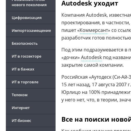
Autodesk уходит
нового поколения
Компания Autodesk, известн
Цифровизация
проектирования, в частности
пишет «
Коммерсант
» со ссыл
Импортозамещение
разработчик готов полностью
Безопасность
Под этим подразумевается в 
ИТ в госсекторе
«дочки»
Autodesk
под названи
закрытие самой компании.
ИТ в банках
Российская «Аутодеск (Си-Ай-
ИТ в торговле
15 лет назад, 17 августа 2007 г
Юрлицо на 100% принадлежит 
Телеком
у него нет, что, в теории, зн
Интернет
Все на поиски ново
ИТ-бизнес