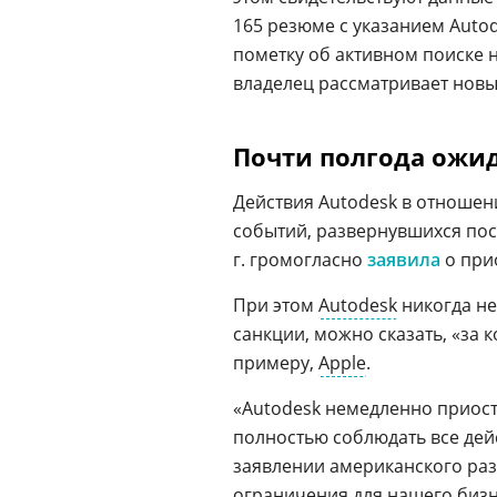
165 резюме с указанием Autod
пометку об активном поиске н
владелец рассматривает нов
Почти полгода ожи
Действия Autodesk в отношен
событий, развернувшихся посл
г. громогласно
заявила
о при
При этом
Autodesk
никогда не
санкции, можно сказать, «за
примеру,
Apple
.
«Autodesk немедленно приост
полностью соблюдать все де
заявлении американского ра
ограничения для нашего бизн