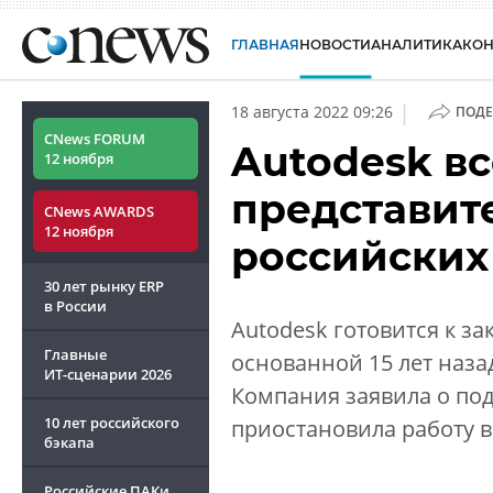
ГЛАВНАЯ
НОВОСТИ
АНАЛИТИКА
КО
|
18 августа 2022 09:26
ПОДЕ
CNews FORUM
Autodesk вс
12 ноября
представите
CNews AWARDS
12 ноября
российских
30 лет рынку ERP
в России
Autodesk готовится к з
Главные
основанной 15 лет наза
ИТ-сценарии
2026
Компания заявила о по
10 лет российского
приостановила работу в 
бэкапа
Российские ПАКи