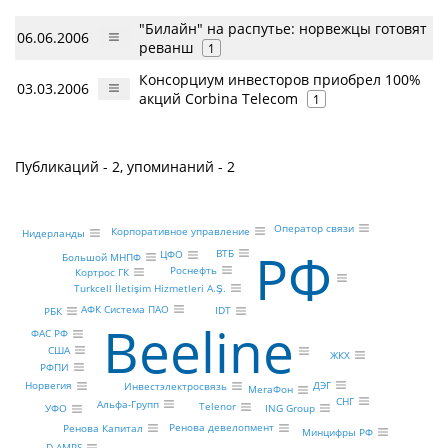
"Билайн" на распутье: норвежцы готовят
06.06.2006
реванш
1
Консорциум инвесторов приобрел 100%
03.03.2006
акций Corbina Telecom
1
Публикаций - 2, упоминаний - 2
Оператор связи
Корпоративное управление
Нидерланды
РФ
ВТБ
ЦФО
Большой МНПФ
Роснефть
Кортрос ГК
Turkcell İletişim Hizmetleri A.Ş.
АФК Система ПАО
IDT
РБК
Beeline
ФАС РФ
США
ЖКХ
РФПИ
ДЭГ
Норвегия
Инвестэлектросвязь
МегаФон
СНГ
Альфа-Групп
Telenor
ING Group
УФО
Ренова девелопмент
Ренова Капитал
Минцифры РФ
D-AMPS