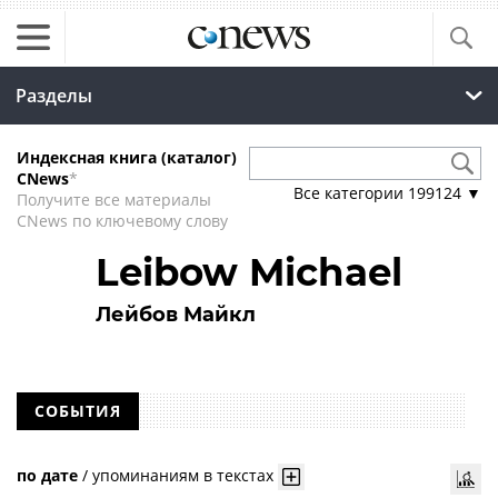
Разделы
Индексная книга (каталог)
CNews
*
Все категории
199124
▼
Получите все материалы
CNews по ключевому слову
Leibow Michael
Лейбов Майкл
СОБЫТИЯ
по дате
/
упоминаниям в текстах