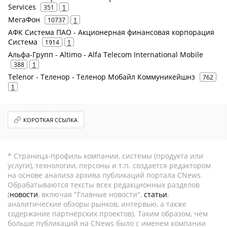
Services
351
1
МегаФон
10737
1
АФК Система ПАО - Акционерная финансовая корпорация
Система
1914
1
Альфа-Групп - Altimo - Alfa Telecom International Mobile
388
1
Telenor - Теленор - Теленор Мобайл Коммуникейшнз
762
1
КОРОТКАЯ ССЫЛКА
* Страница-профиль компании, системы (продукта или
услуги), технологии, персоны и т.п. создается редактором
на основе анализа архива публикаций портала CNews.
Обрабатываются тексты всех редакционных разделов
(
новости
, включая "Главные новости",
статьи
,
аналитические обзоры рынков, интервью, а также
содержание партнёрских проектов). Таким образом, чем
больше публикаций на CNews было с именем компании