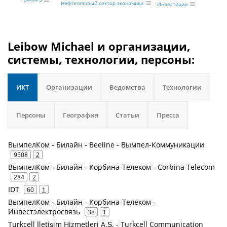
Нефтегазовый сектор экономики
Инвестиции
Leibow Michael и организации,
системы, технологии, персоны:
ИКТ
Организации
Ведомства
Технологии
Персоны
География
Статьи
Пресса
ВымпелКом - Билайн - Beeline - Вымпел-Коммуникации
9508
2
ВымпелКом - Билайн - Корбина-Телеком - Corbina Telecom
284
2
IDT
60
1
ВымпелКом - Билайн - Корбина-Телеком -
Инвестэлектросвязь
38
1
Turkcell İletişim Hizmetleri A.Ş. - Turkcell Communication