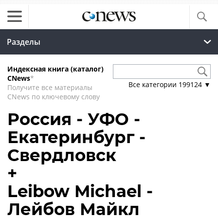
Разделы
Индексная книга (каталог)
CNews
*
Все категории
199124
▼
Получите все материалы
CNews по ключевому слову
Россия - УФО -
Екатеринбург -
Свердловск
+
Leibow Michael -
Лейбов Майкл