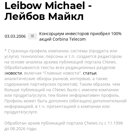
Leibow Michael -
Лейбов Майкл
Консорциум инвесторов приобрел 100%
03.03.2006
акций Corbina Telecom
* Страница-профиль компании, системы (продукта или
услуги), технологии, персоны и т.п. создается редактором
на основе анализа архива публикаций портала CNews.
Обрабатываются тексты всех редакционных разделов
(
новости
, включая "Главные новости",
статьи
,
аналитические обзоры рынков, интервью, а также
содержание партнёрских проектов). Таким образом, чем
больше публикаций на CNews было с именем компании
или продукта/услуги, тем более информативен профиль.
Профиль может быть дополнен (обогащен) дополнительной
информацией, в т.ч. презентацией о компании или
продукте/услуге.
Обработан архив публикаций портала CNews.ru c 11.1998
до 08.2026 годы.