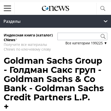
Разделы
Индексная книга (каталог)
CNews
*
Все категории
199225
▼
Получите все материалы
CNews по ключевому слову
Goldman Sachs Group
- Голдман Сакс груп -
Goldman Sachs & Co
Bank - Goldman Sachs
Credit Partners L.P.
+