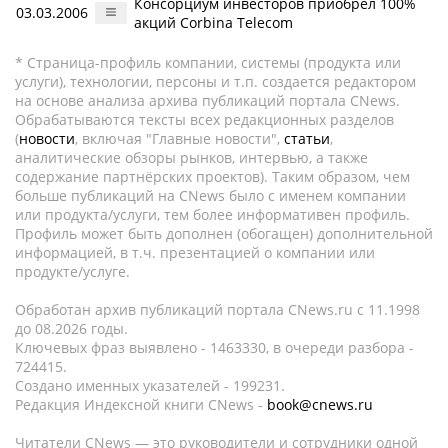
Консорциум инвесторов приобрел 100%
03.03.2006
акций Corbina Telecom
* Страница-профиль компании, системы (продукта или
услуги), технологии, персоны и т.п. создается редактором
на основе анализа архива публикаций портала CNews.
Обрабатываются тексты всех редакционных разделов
(
новости
, включая "Главные новости",
статьи
,
аналитические обзоры рынков, интервью, а также
содержание партнёрских проектов). Таким образом, чем
больше публикаций на CNews было с именем компании
или продукта/услуги, тем более информативен профиль.
Профиль может быть дополнен (обогащен) дополнительной
информацией, в т.ч. презентацией о компании или
продукте/услуге.
Обработан архив публикаций портала CNews.ru c 11.1998
до 08.2026 годы.
Ключевых фраз выявлено - 1463330, в очереди разбора -
724415.
Создано именных указателей - 199231.
Редакция Индексной книги CNews -
book@cnews.ru
Читатели CNews — это руководители и сотрудники одной