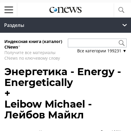
Разделы
Индексная книга (каталог)
CNews
*
Все категории
199231
▼
Получите все материалы
CNews по ключевому слову
Энергетика - Energy -
Energetically
+
Leibow Michael -
Лейбов Майкл