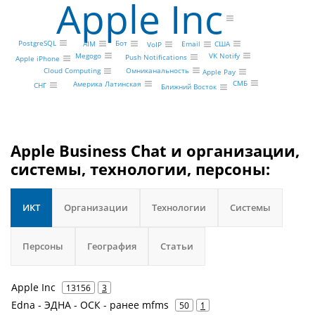
Apple Inc
PostgreSQL
Бот
AIM
США
Email
VoIP
Megogo
VK Notify
Push Notifications
Apple iPhone
Омниканальность
Cloud Computing
Apple Pay
СМБ
Америка Латинская
СНГ
Ближний Восток
Apple Business Chat и организации,
системы, технологии, персоны:
ИКТ
Организации
Технологии
Системы
Персоны
География
Статьи
Apple Inc
13156
3
Edna - ЭДНА - ОСК - ранее mfms
50
1