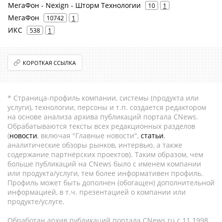
МегаФон - Nexign - Шторм Технологии
10
1
МегаФон
10742
1
ИКС
538
1
КОРОТКАЯ ССЫЛКА
* Страница-профиль компании, системы (продукта или
услуги), технологии, персоны и т.п. создается редактором
на основе анализа архива публикаций портала CNews.
Обрабатываются тексты всех редакционных разделов
(
новости
, включая "Главные новости",
статьи
,
аналитические обзоры рынков, интервью, а также
содержание партнёрских проектов). Таким образом, чем
больше публикаций на CNews было с именем компании
или продукта/услуги, тем более информативен профиль.
Профиль может быть дополнен (обогащен) дополнительной
информацией, в т.ч. презентацией о компании или
продукте/услуге.
Обработан архив публикаций портала CNews.ru c 11.1998