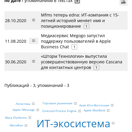
по дате
/
упоминаниям в текстах
Mfms теперь edna: ИТ-компания c 15-
28.10.2020
летней историей меняет имя и
позиционирование
1
Медиасервис Megogo запустил
11.08.2020
поддержку пользователей в Apple
Business Chat
1
«Шторм Технологии» выпустила
30.06.2020
усовершенствованную версию Cascana
для контактных центров
1
Публикаций - 3, упоминаний - 3
Торговля розничная
Логистика
Азия Юго-Восточная
Apple iMessage
Apple MacBook
Corezoid Process Engine
Meta Platforms
ИТ-экосистема
МегаФон