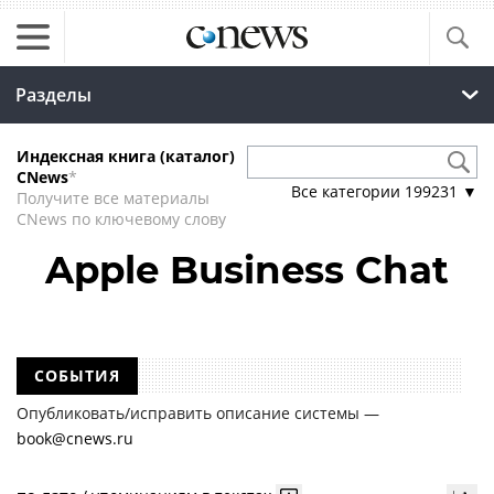
Разделы
Индексная книга (каталог)
CNews
*
Все категории
199231
▼
Получите все материалы
CNews по ключевому слову
Apple Business Chat
СОБЫТИЯ
Опубликовать/исправить описание системы —
book@cnews.ru