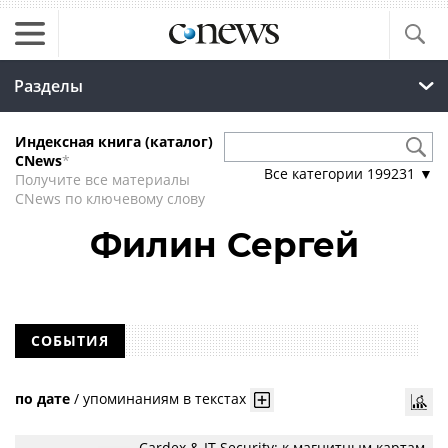
Разделы
Индексная книга (каталог)
CNews
*
Все категории
199231
▼
Получите все материалы
CNews по ключевому слову
Филин Сергей
СОБЫТИЯ
по дате
/
упоминаниям в текстах
Cardex & IT Security: к магнитным картам