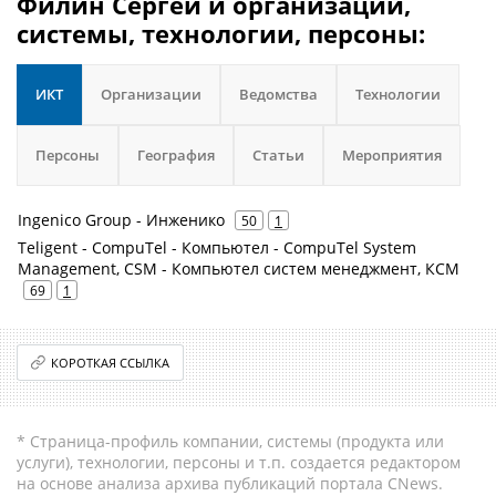
Филин Сергей и организации,
системы, технологии, персоны:
ИКТ
Организации
Ведомства
Технологии
Персоны
География
Статьи
Мероприятия
Ingenico Group - Инженико
50
1
Teligent - CompuTel - Компьютел - CompuTel System
Management, CSM - Компьютел систем менеджмент, КСМ
69
1
КОРОТКАЯ ССЫЛКА
* Страница-профиль компании, системы (продукта или
услуги), технологии, персоны и т.п. создается редактором
на основе анализа архива публикаций портала CNews.