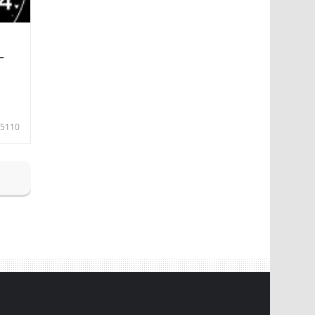
—
5110