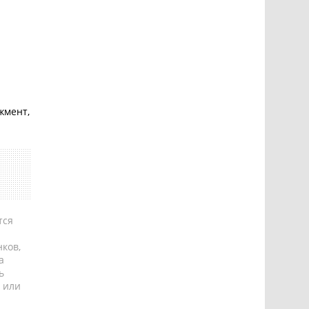
жмент,
тся
ков,
а
ь
 или