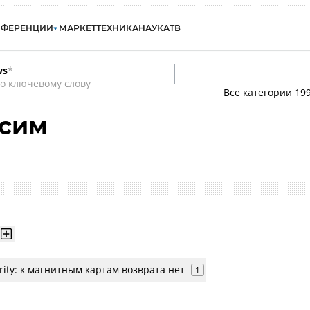
НФЕРЕНЦИИ
МАРКЕТ
ТЕХНИКА
НАУКА
ТВ
ws
*
о ключевому слову
Все категории
19
ксим
urity: к магнитным картам возврата нет
1