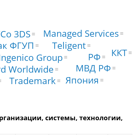
Managed Services
Co 3DS
Teligent
ак ФГУП
ККТ
РФ
Ingenico Group
МВД РФ
rd Worldwide
Япония
Trademark
рганизации, системы, технологии,