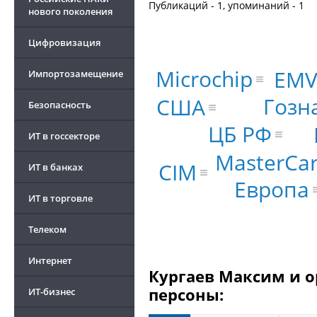
Публикаций - 1, упоминаний - 1
нового поколения
Цифровизация
Microchip
EMV
Импортозамещение
Гозн
США
Безопасность
ЦБ РФ
ИТ в госсекторе
MasterCa
CIM
ИТ в банках
Европа
ИТ в торговле
Телеком
Интернет
Кургаев Максим и о
персоны:
ИТ-бизнес