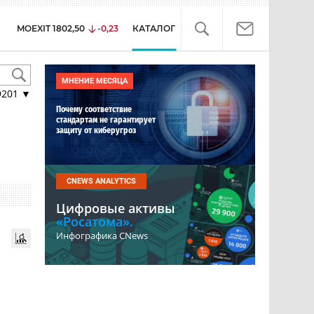
MOEXIT
1802,50
-0,23
КАТАЛОГ
МНЕНИЕ МЕСЯЦА
9201
▼
Почему соответствие
стандартам не гарантирует
защиту от киберугроз
CNEWS ANALYTICS
Цифровые активы
«Росатома».
Инфографика CNews