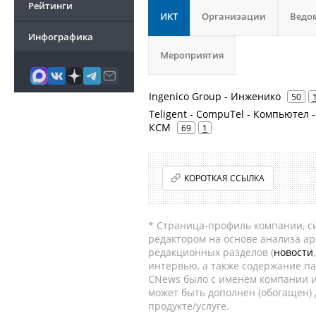
Рейтинги
ИКТ
Организации
Ведо
Инфографика
Мероприятия
Ingenico Group - Инженико
50
Teligent - CompuTel - Компьютел
КСМ
69
1
КОРОТКАЯ ССЫЛКА
* Страница-профиль компании, сис
редактором на основе анализа а
редакционных разделов (
новости
интервью, а также содержание па
CNews было с именем компании и
может быть дополнен (обогащен)
продукте/услуге.