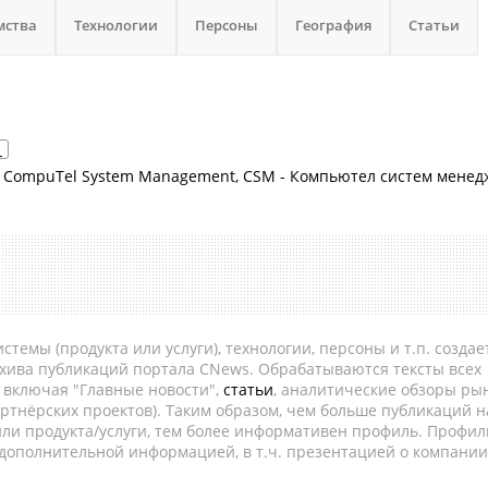
мства
Технологии
Персоны
География
Статьи
1
 - CompuTel System Management, CSM - Компьютел систем менед
темы (продукта или услуги), технологии, персоны и т.п. создае
рхива публикаций портала CNews. Обрабатываются тексты всех
, включая "Главные новости",
статьи
, аналитические обзоры рын
ртнёрских проектов). Таким образом, чем больше публикаций н
ли продукта/услуги, тем более информативен профиль. Профил
 дополнительной информацией, в т.ч. презентацией о компании