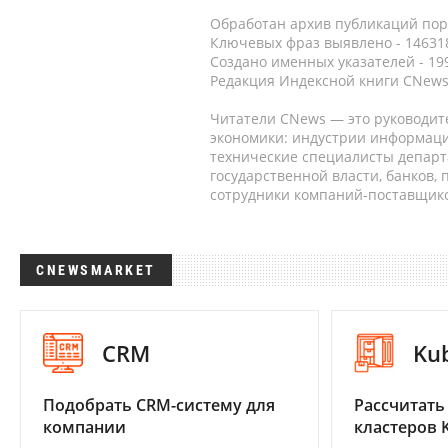
Обработан архив публикаций порт
Ключевых фраз выявлено - 146318
Создано именных указателей - 19
Редакция Индексной книги CNews
Читатели CNews — это руководит
экономики: индустрии информаци
технические специалисты депар
государственной власти, банков,
сотрудники компаний-поставщико
CNEWSMARKET
CRM
Ku
Подобрать CRM-систему для
Рассчитать
компании
кластеров 