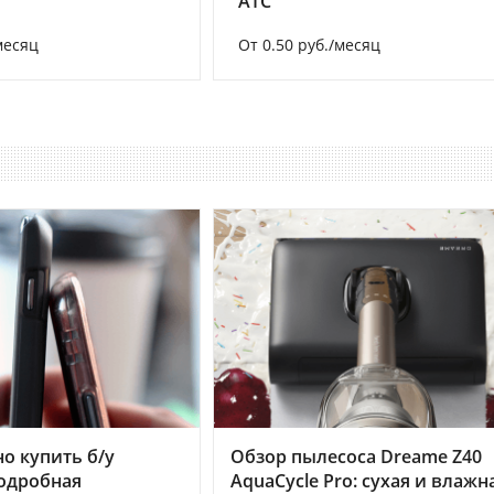
АТС
месяц
От 0.50 руб./месяц
но купить б/у
Обзор пылесоса Dreame Z40
подробная
AquaCycle Pro: сухая и влажн