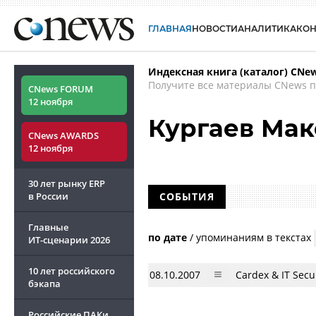
ГЛАВНАЯ
НОВОСТИ
АНАЛИТИКА
КО
Индексная книга (каталог) CNe
Получите все материалы CNews п
CNews FORUM
12 ноября
Кургаев Ма
CNews AWARDS
12 ноября
30 лет рынку ERP
в России
СОБЫТИЯ
Главные
по дате
/
упоминаниям в текстах
ИТ-сценарии
2026
10 лет российского
08.10.2007
Cardex & IT Sec
бэкапа
Российские ПАКи