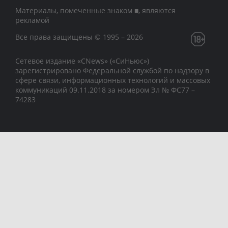
Материалы, помеченные знаком ■, являются
рекламой
Все права защищены © 1995 – 2026
Сетевое издание «CNews» («СиНьюс»)
зарегистрировано Федеральной службой по надзору в
сфере связи, информационных технологий и массовых
коммуникаций 09.11.2018 за номером Эл № ФС77 –
74283