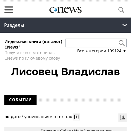
Разделы
Индексная книга (каталог)
CNews
*
Все категории
199124
▼
Получите все материалы
CNews по ключевому слову
Лисовец Владислав
СОБЫТИЯ
по дате
/
упоминаниям в текстах
Samsung Galaxy Note8 оценили для