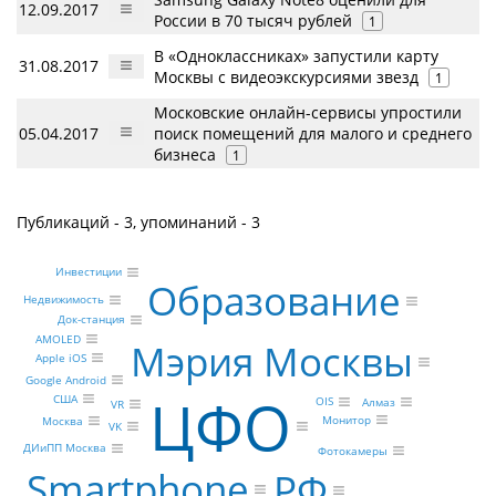
12.09.2017
России в 70 тысяч рублей
1
В «Одноклассниках» запустили карту
31.08.2017
Москвы с видеоэкскурсиями звезд
1
Московские онлайн-сервисы упростили
05.04.2017
поиск помещений для малого и среднего
бизнеса
1
Публикаций - 3, упоминаний - 3
Инвестиции
Образование
Недвижимость
Док-станция
AMOLED
Мэрия Москвы
Apple iOS
Google Android
ЦФО
США
OIS
Алмаз
VR
Монитор
Москва
VK
ДИиПП Москва
Фотокамеры
Smartphone
РФ