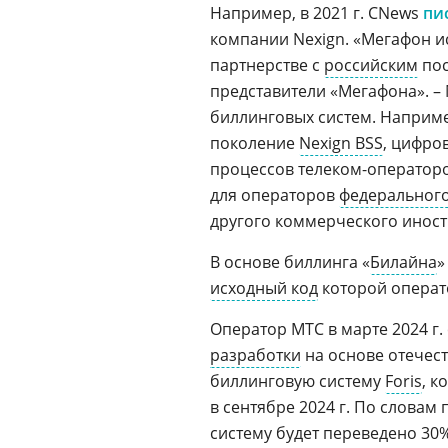
Например, в 2021 г. CNews
пи
компании Nexign. «Мегафон и
партнерстве с
российским
пос
представители «Мегафона». –
биллинговых систем. Наприме
поколение
Nexign BSS
, цифро
процессов телеком-оператор
для операторов
федерального
другого коммерческого иност
В основе биллинга «
Билайна
»
исходный код
которой операт
Оператор МТС в марте 2024 г
разработки
на основе отечес
биллинговую систему
Foris
, к
в сентябре 2024 г. По словам
систему будет переведено 30