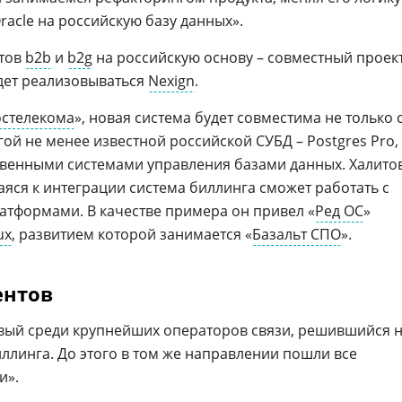
acle на российскую базу данных».
нтов
b2b
и
b2g
на российскую основу – совместный проек
дет реализовываться
Nexign
.
остелекома
», новая система будет совместима не только 
ругой не менее известной российской СУБД – Postgres Pro,
ственными системами управления базами данных. Халито
аяся к интеграции система биллинга сможет работать с
тформами. В качестве примера он привел «
Ред ОС
»
ux
, развитием которой занимается «
Базальт СПО
».
ентов
рвый среди крупнейших операторов связи, решившийся 
ллинга. До этого в том же направлении пошли все
и».