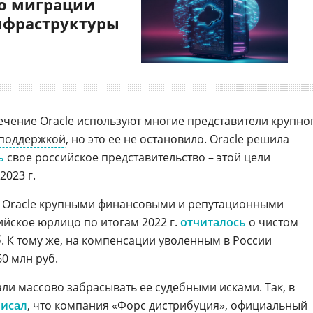
о миграции
нфраструктуры
чение Oracle используют многие представители крупно
споддержкой
, но это ее не остановило. Oracle решила
ь
свое российское представительство – этой цели
2023 г.
 Oracle крупными финансовыми и репутационными
ийское юрлицо по итогам 2022 г.
отчиталось
о чистом
б. К тому же, на компенсации уволенным в России
0 млн руб.
али массово забрасывать ее судебными исками. Так, в
писал
, что компания «
Форс дистрибуция
»,
официальный