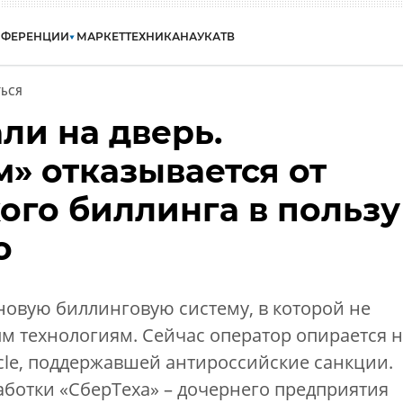
НФЕРЕНЦИИ
МАРКЕТ
ТЕХНИКА
НАУКА
ТВ
ЬСЯ
али на дверь.
» отказывается от
ого биллинга в пользу
о
новую биллинговую систему, в которой не
м технологиям. Сейчас оператор опирается 
le, поддержавшей антироссийские санкции.
аботки «СберТеха» – дочернего предприятия