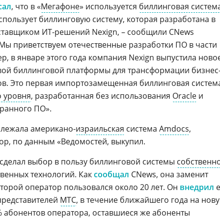
сал
, что в «
Мегафоне
» используется
биллинговая систем
спользует биллинговую систему, которая разработана в
тавщиком ИТ-решений Nexign, – сообщили CNews
 Мы приветствуем отечественные разработки ПО в части
р, в январе этого года компания Nexign выпустила ново
вой биллинговой платформы для трансформации бизнес
ов. Это первая импортозамещенная биллинговая систем
 уровня
, разработанная без использования
Oracle
и
ранного ПО».
 лежала американо-
израильская
система
Amdocs
,
ор, по данным «Ведомостей, выкупил.
. сделал выбор в пользу биллинговой системы
собственн
твенных технологий. Как
сообщал
CNews, она заменит
оторой оператор пользовался около 20 лет. Он
внедрил
е
 представителей
МТС
, в течение ближайшего года на нов
% абонентов оператора, оставшиеся же абоненты