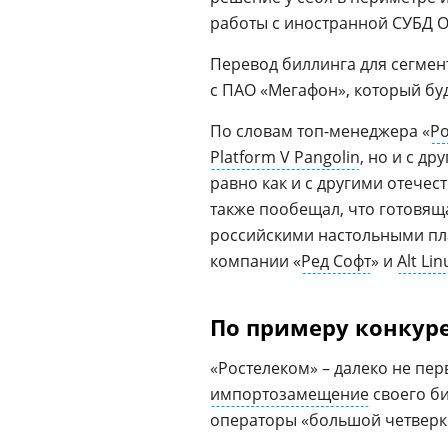
работы с иностранной СУБД Or
Перевод биллинга для сегме
с ПАО «Мегафон», который бу
По словам топ-менеджера «
Р
Platform V Pangolin
, но и с д
равно как и с другими отече
также пообещал, что готовящ
российскими настольными пла
компании «
Ред Софт
» и
Alt Lin
По примеру конкур
«Ростелеком» – далеко не пе
импортозамещение
своего би
операторы «большой четверк