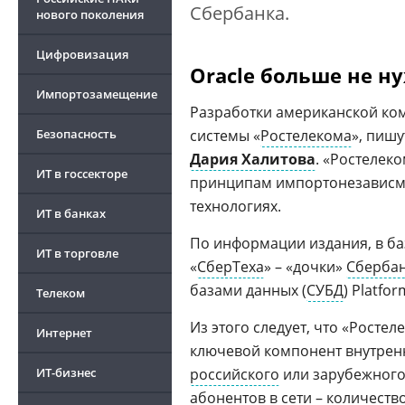
Сбербанка.
нового поколения
Цифровизация
Oracle больше не н
Импортозамещение
Разработки американской ком
Безопасность
системы «
Ростелекома
», пишу
Дария Халитова
. «Ростелек
ИТ в госсекторе
принципам импортонезависми
технологиях.
ИТ в банках
По информации издания, в ба
ИТ в торговле
«
СберТеха
» – «дочки»
Сберба
базами данных (
СУБД
) Platfor
Телеком
Из этого следует, что «Росте
Интернет
ключевой компонент внутрен
ИТ-бизнес
российского
или зарубежного.
абонентов в сети – количест