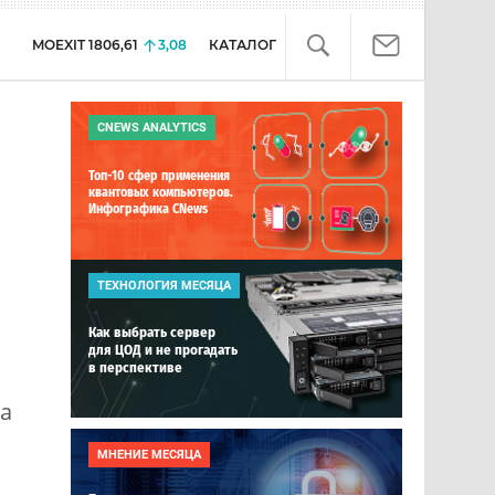
MOEXIT
1806,61
3,08
КАТАЛОГ
CNEWS ANALYTICS
Топ-10 сфер применения
квантовых компьютеров.
Инфографика CNews
ТЕХНОЛОГИЯ МЕСЯЦА
Как выбрать сервер
для ЦОД и не прогадать
в перспективе
на
МНЕНИЕ МЕСЯЦА