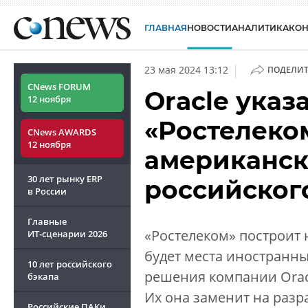
ГЛАВНАЯ
НОВОСТИ
АНАЛИТИКА
КО
|
23 мая 2024 13:12
ПОДЕЛИТ
CNews FORUM
Oracle указ
12 ноября
«Ростелеком
CNews AWARDS
12 ноября
американск
30 лет рынку ERP
российског
в России
Главные
«Ростелеком» построит 
ИТ-сценарии
2026
будет места иностранны
10 лет российского
решения компании Orac
бэкапа
Их она заменит на разр
Российские ПАКи