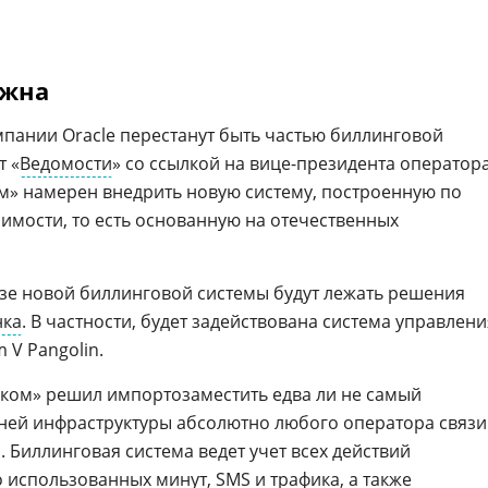
ужна
пании Oracle перестанут быть частью биллинговой
т «
Ведомости
» со ссылкой на вице-президента оператор
ом» намерен внедрить новую систему, построенную по
мости, то есть основанную на отечественных
зе новой биллинговой системы будут лежать решения
нка
. В частности, будет задействована система управлени
m V Pangolin.
леком» решил импортозаместить едва ли не самый
ней инфраструктуры абсолютно любого оператора связи
 Биллинговая система ведет учет всех действий
во использованных минут,
SMS
и трафика, а также