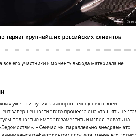
Oracl
но теряет крупнейших российских клиентов
 все его участники к моменту выхода материала не
ен
еком» уже приступил к импортозамещению своей
ент завершенности этого процесса она уточнять не стал
руем полностью импортозаместить и использовать на
 «Ведомостям». – Сейчас мы параллельно внедряем это
и занимаемся рефакторингом продукта, меняя его логику