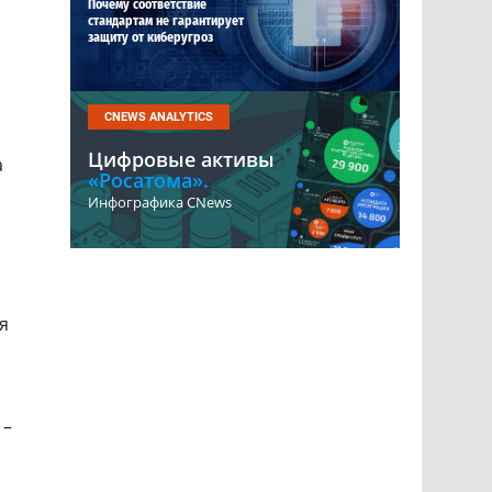
Почему соответствие
стандартам не гарантирует
защиту от киберугроз
CNEWS ANALYTICS
Цифровые активы
а
«Росатома».
Инфографика CNews
я
 –