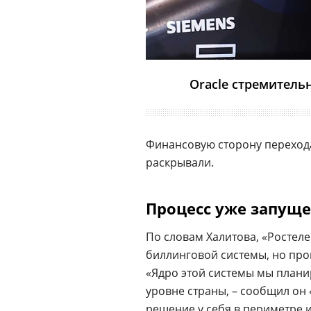
Oracle стремитель
Финансовую сторону перехода
раскрывали.
Процесс уже запущ
По словам Халитова, «Ростел
биллинговой системы, но проц
«Ядро этой системы мы плани
уровне страны, – сообщил он
решение у себя в периметре 