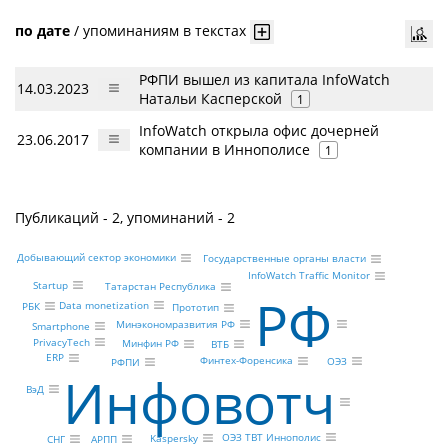
по дате
/
упоминаниям в текстах
РФПИ вышел из капитала InfoWatch
14.03.2023
Натальи Касперской
1
InfoWatch открыла офис дочерней
23.06.2017
компании в Иннополисе
1
Публикаций - 2, упоминаний - 2
Добывающий сектор экономики
Государственные органы власти
InfoWatch Traffic Monitor
Startup
Татарстан Республика
РФ
Data monetization
РБК
Прототип
Минэкономразвития РФ
Smartphone
PrivacyTech
Минфин РФ
ВТБ
ERP
Финтех-Форенсика
ОЭЗ
РФПИ
Инфовотч
ВэД
ОЭЗ ТВТ Иннополис
Kaspersky
АРПП
СНГ