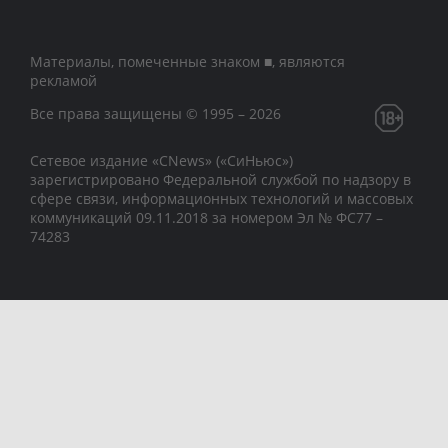
Материалы, помеченные знаком ■, являются
рекламой
Все права защищены © 1995 – 2026
Сетевое издание «CNews» («СиНьюс»)
зарегистрировано Федеральной службой по надзору в
сфере связи, информационных технологий и массовых
коммуникаций 09.11.2018 за номером Эл № ФС77 –
74283