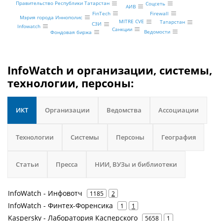
Правительство Республики Татарстан
Соцсеть
АИВ
Firewall
FinTech
Мэрия города Иннополис
MITRE CVE
Татарстан
СЗИ
Infowatch
Санкции
Ведомости
Фондовая биржа
InfoWatch и организации, системы,
технологии, персоны:
ИКТ
Организации
Ведомства
Ассоциации
Технологии
Системы
Персоны
География
Статьи
Пресса
НИИ, ВУЗы и библиотеки
InfoWatch - Инфовотч
1185
2
InfoWatch - Финтех-Форенсика
1
1
Kaspersky - Лаборатория Касперского
5658
1