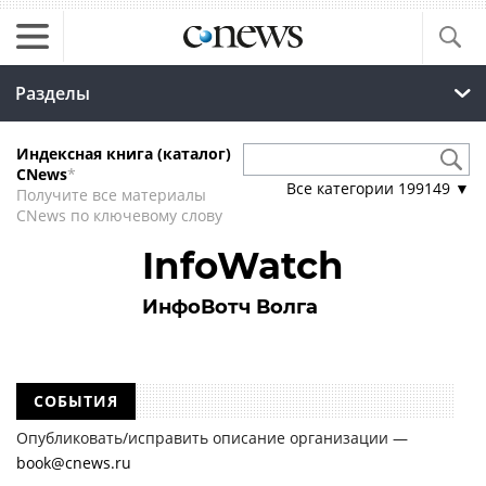
Разделы
Индексная книга (каталог)
CNews
*
Все категории
199149
▼
Получите все материалы
CNews по ключевому слову
InfoWatch
ИнфоВотч Волга
СОБЫТИЯ
Опубликовать/исправить описание организации —
book@cnews.ru