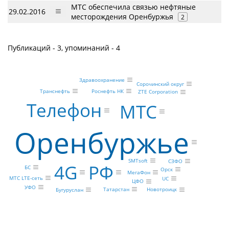
МТС обеспечила связью нефтяные
29.02.2016
месторождения Оренбуржья
2
Публикаций - 3, упоминаний - 4
Здравоохранение
Сорочинский округ
Транснефть
Роснефть НК
ZTE Corporation
Телефон
МТС
Оренбуржье
SMTsoft
СЗФО
4G
РФ
БС
Орск
МегаФон
МТС LTE-сеть
UC
ЦФО
УФО
Татарстан
Новотроицк
Бугуруслан