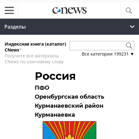
Разделы
Индексная книга (каталог)
CNews
*
Все категории
199231
▼
Получите все материалы
CNews по ключевому слову
Россия
ПФО
Оренбургская область
Курманаевский район
Курманаевка