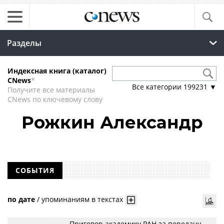
Разделы
Индексная книга (каталог)
CNews
*
Все категории
199231
▼
Получите все материалы
CNews по ключевому слову
Рожкин Александр
СОБЫТИЯ
по дате
/
упоминаниям в текстах
Приговор академику РАН за передачу