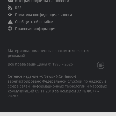
Быстрая подписка на новости
RSS
Политика конфиденциальности
Сообщить об ошибке
Правовая информация
Материалы, помеченные знаком ■, являются
рекламой
Все права защищены © 1995 – 2026
Сетевое издание «CNews» («СиНьюс»)
зарегистрировано Федеральной службой по надзору в
сфере связи, информационных технологий и массовых
коммуникаций 09.11.2018 за номером Эл № ФС77 –
74283