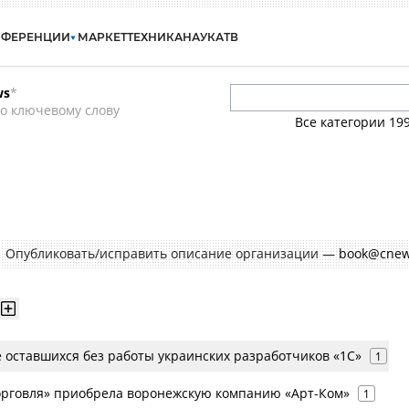
НФЕРЕНЦИИ
МАРКЕТ
ТЕХНИКА
НАУКА
ТВ
ws
*
о ключевому слову
Все категории
19
Опубликовать/исправить описание организации —
book@cnew
е оставшихся без работы украинских разработчиков «1С»
1
Торговля» приобрела воронежскую компанию «Арт-Ком»
1