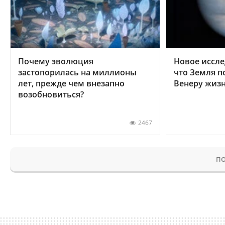
Почему эволюция
Новое иссле
застопорилась на миллионы
что Земля п
лет, прежде чем внезапно
Венеру жиз
возобновиться?
2467
ПО