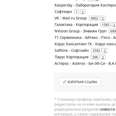
Kaspersky - Лаборатория Касперс
Софткорн
1
1
VK - Mail.ru Group
3602
1
Галактика - Корпорация
1545
1
NVision Group - Энвижн Груп
699
Т1 Сервионика - Айтеко - iTeco - 
Корус Консалтинг ГК - Корус кон
Softline - Софтлайн
3743
1
Парус Корпорация
206
1
Астерос - Asteros - Би-Эй-Си - B.A.
КОРОТКАЯ ССЫЛКА
* Страница-профиль компании, сис
редактором на основе анализа а
редакционных разделов (
новости
интервью, а также содержание па