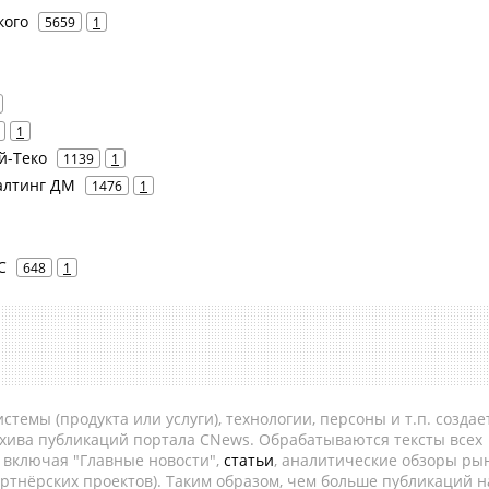
кого
5659
1
1
Ай-Теко
1139
1
салтинг ДМ
1476
1
C
648
1
темы (продукта или услуги), технологии, персоны и т.п. создае
рхива публикаций портала CNews. Обрабатываются тексты всех
, включая "Главные новости",
статьи
, аналитические обзоры рын
ртнёрских проектов). Таким образом, чем больше публикаций н