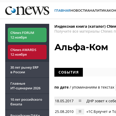
ГЛАВНАЯ
НОВОСТИ
АНАЛИТИКА
КО
Индексная книга (каталог) CNe
Получите все материалы CNews п
CNews FORUM
12 ноября
Альфа-Ком
CNews AWARDS
12 ноября
30 лет рынку ERP
в России
СОБЫТИЯ
Главные
по дате
/
упоминаниям в текстах
ИТ-сценарии
2026
10 лет российского
18.05.2017
ДНР зовет к себ
бэкапа
25.08.2010
«1С:Бухучет и 
Российские ПАКи