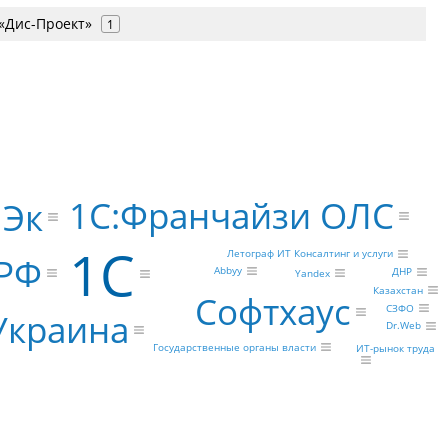
«Дис-Проект»
1
1С:Франчайзи ОЛС
 Эк
1С
Летограф ИТ Консалтинг и услуги
РФ
Abbyy
ДНР
Yandex
Казахстан
Софтхаус
СЗФО
Украина
Dr.Web
Государственные органы власти
ИТ-рынок труда