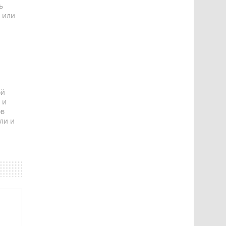
ь
 или
ой
 и
ов
ли и