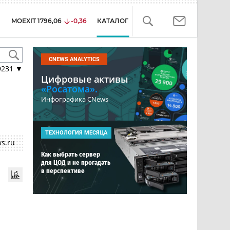
MOEXIT
1796,06
-0,36
КАТАЛОГ
CNEWS ANALYTICS
9231
▼
Цифровые активы
«Росатома».
Инфографика CNews
ТЕХНОЛОГИЯ МЕСЯЦА
s.ru
Как выбрать сервер
для ЦОД и не прогадать
в перспективе