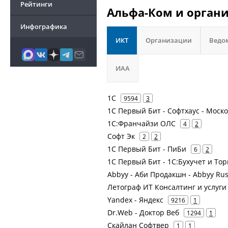
Рейтинги
Альфа-Ком и органи
Инфографика
ИКТ
Организации
Ведо
ИАА
1С
9594
3
1С Первый Бит - Софтхаус - Мос
1С:Франчайзи ОЛС
4
2
Софт Эк
2
2
1С Первый Бит - ПиБи
6
2
1С Первый Бит - 1С:Бухучет и Тор
Abbyy - Аби Продакшн - Abbyy Russ
Летограф ИТ Консалтинг и услуги
Yandex - Яндекс
9216
1
Dr.Web - Доктор Веб
1294
1
Скайлан Софтвер
1
1