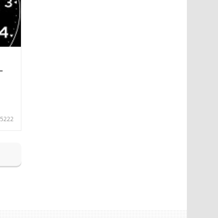
—
5222