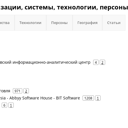
зации, системы, технологии, персоны
мства
Технологии
Персоны
География
Статьи
ковский информационно-аналитический центр
4
2
говля
971
2
ia - Abbyy Software House - BIT Software
1208
1
6
1