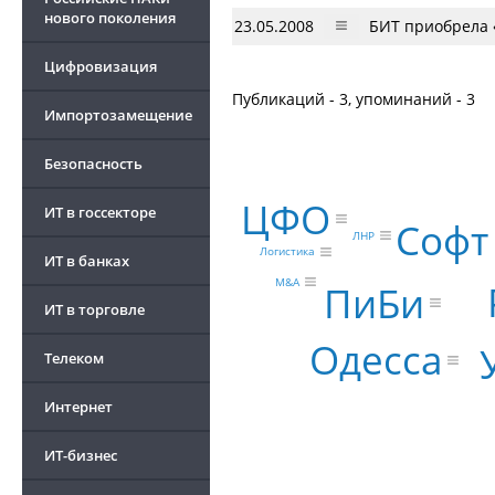
нового поколения
23.05.2008
БИТ приобрела 
Цифровизация
Публикаций - 3, упоминаний - 3
Импортозамещение
Безопасность
ЦФО
ИТ в госсекторе
Софт
ЛНР
Логистика
ИТ в банках
M&A
ПиБи
ИТ в торговле
Одесса
Телеком
Интернет
ИТ-бизнес