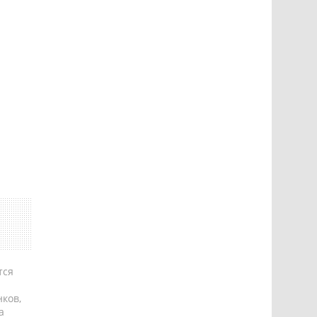
тся
ков,
а