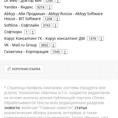
Dr.Web - Доктор Веб
1294
1
Yandex - Яндекс
9216
1
Abbyy - Аби Продакшн - Abbyy Russia - Abbyy Software
House - BIT Software
1208
1
Softline - Софтлайн
3743
1
Софткорн
1
1
Корус Консалтинг ГК - Корус консалтинг ДМ
1476
1
VK - Mail.ru Group
3602
1
Галактика - Корпорация
1545
1
КОРОТКАЯ ССЫЛКА
* Страница-профиль компании, системы (продукта или
услуги), технологии, персоны и т.п. создается редактором
на основе анализа архива публикаций портала CNews.
Обрабатываются тексты всех редакционных разделов
(
новости
, включая "Главные новости",
статьи
,
аналитические обзоры рынков, интервью, а также
содержание партнёрских проектов). Таким образом, чем