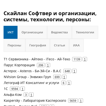
Скайлан Софтвер и организации,
системы, технологии, персоны:
ИКТ
Организации
Ведомства
Технологии
Персоны
География
Статьи
ИАА
Т1 Сервионика - Айтеко - iTeco - Ай-Теко
1139
1
Парус Корпорация
206
1
Астерос - Asteros - Би-Эй-Си - B.A.C
648
1
NVision Group - Энвижн Груп
699
1
Летограф ИТ Консалтинг и услуги
6
1
1С
9594
1
Альфа-Ком
3
1
Kaspersky - Лаборатория Касперского
5659
1