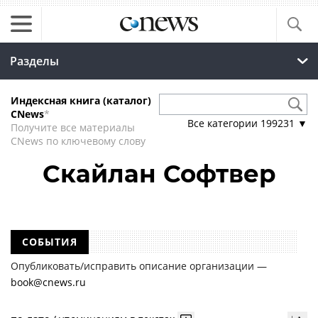
Разделы
Индексная книга (каталог)
CNews
*
Все категории
199231
▼
Получите все материалы
CNews по ключевому слову
Скайлан Софтвер
СОБЫТИЯ
Опубликовать/исправить описание организации —
book@cnews.ru