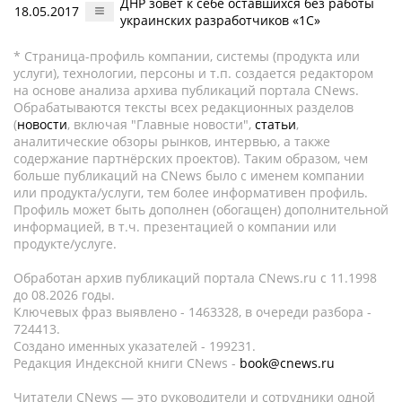
ДНР зовет к себе оставшихся без работы
18.05.2017
украинских разработчиков «1С»
* Страница-профиль компании, системы (продукта или
услуги), технологии, персоны и т.п. создается редактором
на основе анализа архива публикаций портала CNews.
Обрабатываются тексты всех редакционных разделов
(
новости
, включая "Главные новости",
статьи
,
аналитические обзоры рынков, интервью, а также
содержание партнёрских проектов). Таким образом, чем
больше публикаций на CNews было с именем компании
или продукта/услуги, тем более информативен профиль.
Профиль может быть дополнен (обогащен) дополнительной
информацией, в т.ч. презентацией о компании или
продукте/услуге.
Обработан архив публикаций портала CNews.ru c 11.1998
до 08.2026 годы.
Ключевых фраз выявлено - 1463328, в очереди разбора -
724413.
Создано именных указателей - 199231.
Редакция Индексной книги CNews -
book@cnews.ru
Читатели CNews — это руководители и сотрудники одной