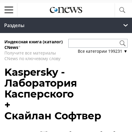
Разделы
Индексная книга (каталог)
CNews
*
Все категории
199231
▼
Получите все материалы
CNews по ключевому слову
Kaspersky -
Лаборатория
Касперского
+
Скайлан Софтвер