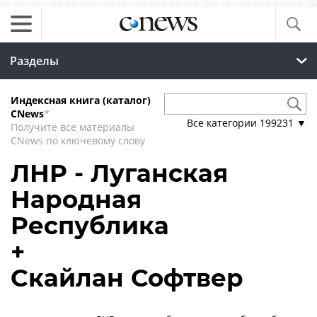
Разделы
Индексная книга (каталог)
CNews
*
Все категории
199231
▼
Получите все материалы
CNews по ключевому слову
ЛНР - Луганская
Народная
Республика
+
Скайлан Софтвер