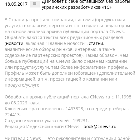
ДНР зовет к себе оставшихся без работы
18.05.2017
украинских разработчиков «1С»
* Страница-профиль компании, системы (продукта или
услуги), технологии, персоны и т.п. создается редактором
на основе анализа архива публикаций портала CNews.
Обрабатываются тексты всех редакционных разделов
(
новости
, включая "Главные новости",
статьи
,
аналитические обзоры рынков, интервью, а также
содержание партнёрских проектов). Таким образом, чем
больше публикаций на CNews было с именем компании
или продукта/услуги, тем более информативен профиль.
Профиль может быть дополнен (обогащен) дополнительной
информацией, в т.ч. презентацией о компании или
продукте/услуге.
Обработан архив публикаций портала CNews.ru c 11.1998
до 08.2026 годы.
Ключевых фраз выявлено - 1463328, в очереди разбора -
724413.
Создано именных указателей - 199231.
Редакция Индексной книги CNews -
book@cnews.ru
Читатели CNews — это руководители и сотрудники одной