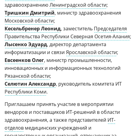
здравоохранению
Ленинградской области
;
Тришкин Дмитрий
, министр здравоохранения
Московской области
;
Кесельбренер Леонид
, заместитель
Председателя
Правительства Республики Северная Осетия-Алания
;
Лысенко Эдуард
, директор департамента
информатизации и связи
Ярославской области
;
Евсеенков Олег
, министр промышленности,
инновационных и информационных технологий
Рязанской области
;
Селютин Александр
, руководитель комитета ИТ
Республики Коми
.
Приглашаем принять участие в мероприятии
вендоров и поставщиков ИТ-решений в области
здравоохранения, а также представителей
ИТ-
отделов
медицинских учреждений и
государственных организаций, отвечающих за