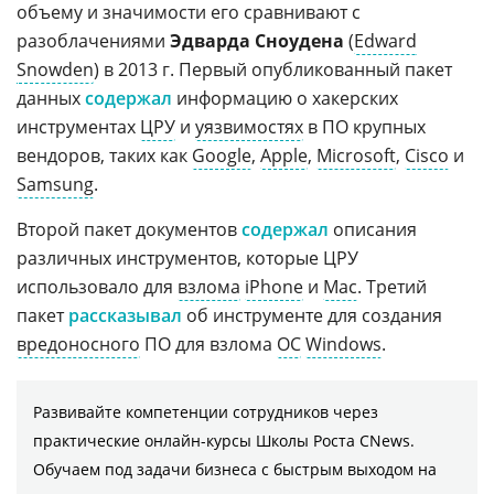
объему и значимости его сравнивают с
разоблачениями
Эдварда Сноудена
(
Edward
Snowden
) в 2013 г. Первый опубликованный пакет
данных
содержал
информацию о хакерских
инструментах
ЦРУ
и
уязвимостях
в ПО крупных
вендоров, таких как
Google
,
Apple
,
Microsoft
,
Cisco
и
Samsung
.
Второй пакет документов
содержал
описания
различных инструментов, которые ЦРУ
использовало для
взлома
iPhone
и
Mac
. Третий
пакет
рассказывал
об инструменте для создания
вредоносного
ПО для взлома
ОС
Windows
.
Развивайте компетенции сотрудников через
практические онлайн-курсы Школы Роста CNews.
Обучаем под задачи бизнеса с быстрым выходом на