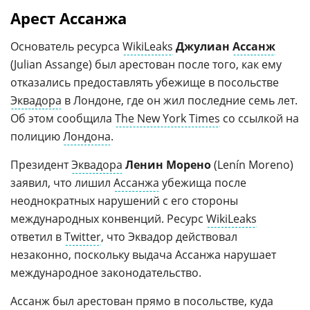
Арест Ассанжа
Основатель ресурса
WikiLeaks
Джулиан
Ассанж
(Julian Assange) был арестован после того, как ему
отказались предоставлять убежище в посольстве
Эквадора
в Лондоне, где он жил последние семь лет.
Об этом сообщила
The New York Times
со ссылкой на
полицию
Лондона
.
Президент
Эквадора
Ленин Морено
(Lenín Moreno)
заявил, что лишил
Ассанжа
убежища после
неоднократных нарушений с его стороны
международных конвенций. Ресурс
WikiLeaks
ответил в
Twitter
, что Эквадор действовал
незаконно, поскольку выдача Ассанжа нарушает
международное законодательство.
Ассанж был арестован прямо в посольстве, куда