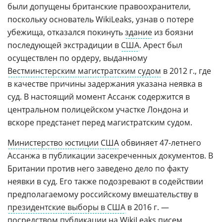
были допущены британские правоохранители,
поскольку основатель WikiLeaks, узнав о потере
убежища, отказался покинуть
здание
из боязни
последующей экстрадиции в
США
. Арест был
осуществлен по ордеру, выданному
Вестминстерским магистратским судом
в 2012 г., где
в качестве причины задержания указана неявка в
суд. В настоящий момент Ассанж содержится в
центральном полицейском участке Лондона и
вскоре предстанет перед магистратским судом.
Министерство юстиции США
обвиняет 47-летнего
Ассанжа в публикации засекреченных документов. В
Британии против него заведено дело по факту
неявки в суд. Его также подозревают в содействии
предполагаемому российскому вмешательству в
президентские выборы в США
в 2016 г. —
посредством публикации на WikiLeaks писем,