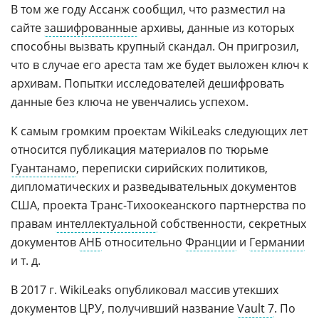
В том же году Ассанж сообщил, что разместил на
сайте
зашифрованные
архивы, данные из которых
способны вызвать крупный скандал. Он пригрозил,
что в случае его ареста там же будет выложен ключ к
архивам. Попытки исследователей дешифровать
данные без ключа не увенчались успехом.
К самым громким проектам WikiLeaks следующих лет
относится публикация материалов по тюрьме
Гуантанамо
, переписки сирийских политиков,
дипломатических и разведывательных документов
США, проекта Транс-Тихоокеанского партнерства по
правам
интеллектуальной
собственности, секретных
документов
АНБ
относительно
Франции
и
Германии
и т. д.
В 2017 г. WikiLeaks опубликовал массив утекших
документов ЦРУ, получивший название
Vault 7
. По