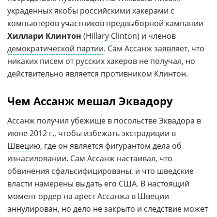
украденных якобы российскими хакерами с
компьютеров участников предвыборной кампании
Хиллари Клинтон
(
Hillary Clinton
) и членов
демократической партии
. Сам Ассанж заявляет, что
никаких писем от
русских хакеров
не получал, но
действительно является противником Клинтон.
Чем Ассанж мешал Эквадору
Ассанж получил убежище в посольстве Эквадора в
июне 2012 г., чтобы избежать экстрадиции в
Швецию
, где он является фигурантом дела об
изнасиловании. Сам Ассанж настаивал, что
обвинения сфальсифицированы, и что шведские
власти намерены выдать его США. В настоящий
момент ордер на арест Ассанжа в Швеции
аннулирован, но дело не закрыто и следствие может