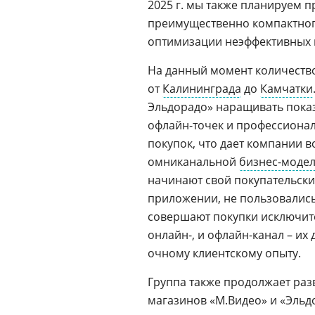
2025 г. мы также планируем 
преимущественно компактног
оптимизации неэффективных 
На данный момент количество
от
Калининграда
до
Камчатки
Эльдорадо» наращивать показ
офлайн-точек и профессиона
покупок, что дает компании 
омниканальной
бизнес-моде
начинают свой покупательский
приложении, не пользовалис
совершают покупки исключите
онлайн-, и офлайн-канал – их
очному клиентскому опыту.
Группа также продолжает раз
магазинов «М.Видео» и «Эльд