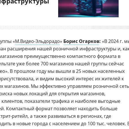
нфраструктуры
руппы «
М.Видео-Эльдорадо
»
Борис Огарков
:
«В 2024 г. м
ан расширения нашей розничной инфраструктуры и, ка
 магазинов преимущественно компактного формата в
ультате уже более 700 магазинов нашей группы сейчас
ео». В прошлом году мы вышли в 25 новых населенных
 присутствовала, и видим высокий интерес их жителей к
х магазинов. Мы эффективно управляем розничной сет
поиска новых локаций для открытия магазинов,
я клиентов, показатели трафика и наиболее выгодные
ей. Компактный формат позволяет находить больше
трит-ритейл, а также развиваться в регионах, где
одить в новые города с населением до 100 тыс. человек. 