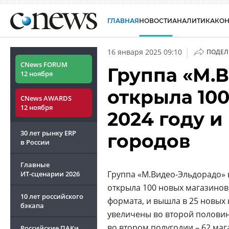
ГЛАВНАЯ
НОВОСТИ
АНАЛИТИКА
КО
|
16 января 2025 09:10
ПОДЕЛ
CNews FORUM
Группа «М.
12 ноября
открыла 100
CNews AWARDS
12 ноября
2024 году и
30 лет рынку ERP
городов
в России
Главные
Группа «М.Видео-Эльдорадо» в
ИТ-сценарии
2026
открыла 100 новых магазино
10 лет российского
формата, и вышла в 25 новых
бэкапа
увеличены во второй половине
во втором полугодии – 62 ма
Российские ПАКи