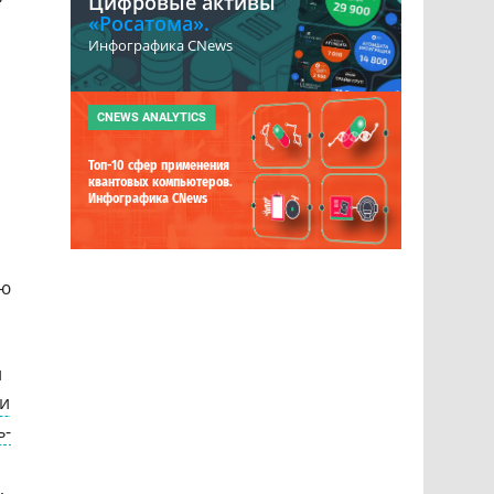
Цифровые активы
«Росатома».
Инфографика CNews
CNEWS ANALYTICS
Топ-10 сфер применения
квантовых компьютеров.
Инфографика CNews
ою
и
и
ь-
,