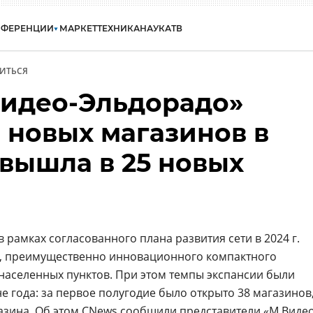
НФЕРЕНЦИИ
МАРКЕТ
ТЕХНИКА
НАУКА
ТВ
ИТЬСЯ
Видео-Эльдорадо»
 новых магазинов в
 вышла в 25 новых
 рамках согласованного плана развития сети в 2024 г.
в, преимущественно инновационного компактного
 населенных пунктов. При этом темпы экспансии были
 года: за первое полугодие было открыто 38 магазинов
газина. Об этом CNews сообщили представители «М.Видео