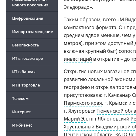
нового поколения
Эльдорадо».
Цифровизация
Таким образом, всего «
М.Вид
компактного формата. Он пред
Импортозамещение
среднем вдвое меньше, чем у 
метров), при этом доступный 
Безопасность
включая крупный быт) сопост
ИТ в госсекторе
инвестиций
в открытие – до т
Открытие новых магазинов с
ИТ в банках
развитию локальной экономик
ИТ в торговле
географию и открыла торговые
присутствовала: г.
Качканар
С
Телеком
Пермского края
, г. Крымск и
г. Ялуторовск
Тюменской обла
Интернет
Марий Эл
, пгт Яблоновский
Ре
ИТ-бизнес
Хрустальный Владимирской о
Пензенской области
, ЗАТО Л