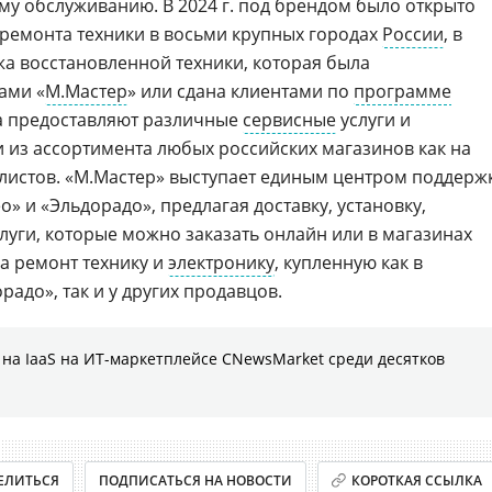
му обслуживанию. В 2024 г. под брендом было открыто
 ремонта техники в восьми крупных городах
России
, в
жа восстановленной техники, которая была
ами «
М.Мастер
» или сдана клиентами по
программе
а предоставляют различные
сервисные
услуги и
 из ассортимента любых российских магазинов как на
иалистов. «М.Мастер» выступает единым центром поддерж
о» и «Эльдорадо», предлагая доставку, установку,
слуги, которые можно заказать онлайн или в магазинах
а ремонт технику и
электронику
, купленную как в
радо», так и у других продавцов.
на IaaS на ИТ-маркетплейсе CNewsMarket среди десятков
ЕЛИТЬСЯ
ПОДПИСАТЬСЯ НА НОВОСТИ
КОРОТКАЯ ССЫЛКА