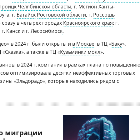
Троицк
Челябинской области
, г. Мегион Ханты-
уга, г.
Батайск
Ростовской области
, г.
Россошь
же сразу в четырех городах
Красноярского края
: г.
, г. Канск и г.
Лесосибирск
.
ео» в 2024 г. были открыты и
в Москве
: в ТЦ «
Баку
»,
«Сказка», а также в ТЦ «
Кузьминки молл
».
инов, в 2024 г. компания в рамках плана по повышени
ссов оптимизировала десятки неэффективных торговых
зины «Эльдорадо», которые находились рядом с
о миграции