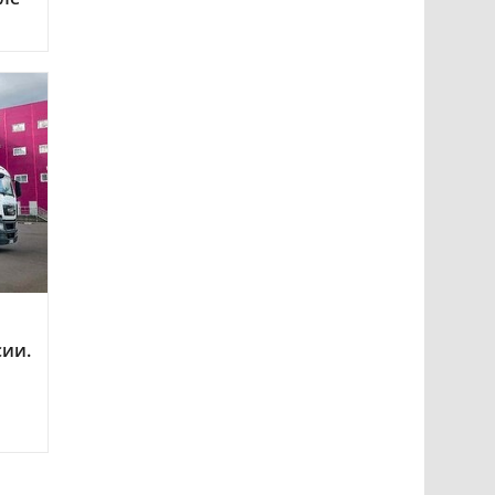
сии.
о