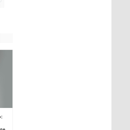
:
еле