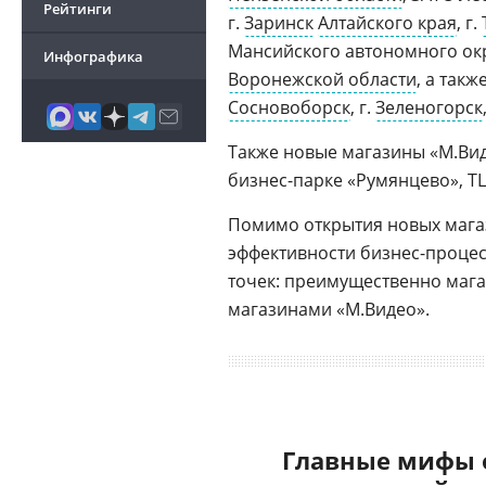
Рейтинги
г.
Заринск
Алтайского края
, г.
Мансийского автономного окр
Инфографика
Воронежской области
, а так
Сосновоборск
, г.
Зеленогорск
Также новые магазины «М.Вид
бизнес-парке «Румянцево», ТЦ 
Помимо открытия новых магаз
эффективности бизнес-проце
точек: преимущественно мага
магазинами «М.Видео».
Главные мифы 