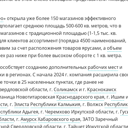
ео
» открыла уже более 150 магазинов эффективного
полагает среднюю площадь 500-600 кв. метров, что в
магазинов с традиционной площадью (1-1,5 тыс. кв.
для клиентов ассортимент (порядка 4500 наименований,
авим за счет расположения товаров ярусами, а
объем
рех раз ниже при более высоком обороте с 1 кв. метра.
пособствует созданию дополнительных
рабочих мест
и
и в регионах. С начала 2024 г. компания расширила св
 точки в 25 населенных пунктах, где ранее не
вердловской области, г.
Соликамск
и г.
Краснокамск
 станица Новотитаровская
Краснодарского края
, г.
Ишим
сти
, г.
Элиста
Республики Калмыкия
, г. Волжск
Республик
спублики Адыгея
, г.
Черемхово
Иркутской области, г.
Гус
бласти
, г.
Амурск
Хабаровского края
, ЗАТО Заречный
есной
Свердловской области
, г.
Тайшет
Иркутской области