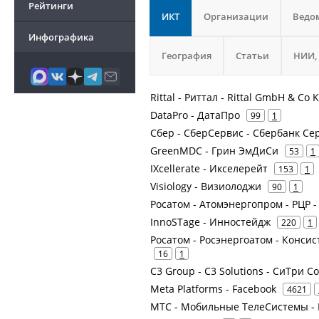
Рейтинги
ИКТ
Организации
Ведо
Инфографика
География
Статьи
НИИ,
Rittal - Риттал - Rittal GmbH & Co
DataPro - ДатаПро
99
1
Сбер - СберСервис - Сбербанк Се
GreenMDC - Грин ЭмДиСи
53
1
IXcellerate - Икселерейт
153
1
Visiology - Визиолоджи
90
1
Росатом - Атомэнергопром - РЦР
InnoSTage - Инностейдж
220
1
Росатом - Росэнергоатом - Конси
16
1
C3 Group - C3 Solutions - СиТри 
Meta Platforms - Facebook
4621
МТС - Мобильные ТелеСистемы - 