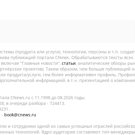
темы (продукта или услуги), технологии, персоны и т.п. создае
рхива публикаций портала CNews. Обрабатываются тексты всех
, включая "Главные новости",
статьи
, аналитические обзоры рын
ртнёрских проектов). Таким образом, чем больше публикаций н
ли продукта/услуги, тем более информативен профиль. Профил
 дополнительной информацией, в т.ч. презентацией о компании
ала CNews.ru c 11.1998 до 08.2026 годы.
8, в очереди разбора - 724413.
9231.
 -
book@cnews.ru
ели и сотрудники одной из самых успешных отраслей российск
онных технологий. Ядро аудитории составляют топ-менеджеры