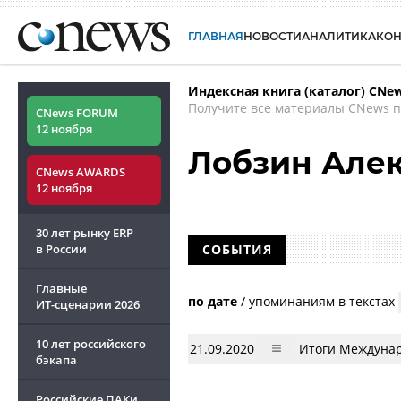
ГЛАВНАЯ
НОВОСТИ
АНАЛИТИКА
КО
Индексная книга (каталог) CNe
Получите все материалы CNews п
CNews FORUM
12 ноября
Лобзин Але
CNews AWARDS
12 ноября
30 лет рынку ERP
в России
СОБЫТИЯ
Главные
по дате
/
упоминаниям в текстах
ИТ-сценарии
2026
10 лет российского
21.09.2020
Итоги Междунар
бэкапа
Российские ПАКи