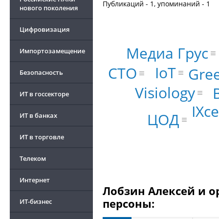
Публикаций - 1, упоминаний - 1
нового поколения
Цифровизация
Медиа Грус
Импортозамещение
IoT
CTO
Gre
Безопасность
Visiology
ИТ в госсекторе
IXce
ЦОД
ИТ в банках
ИТ в торговле
Телеком
Интернет
Лобзин Алексей и о
персоны:
ИТ-бизнес