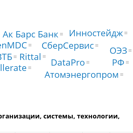
Инностейдж
Ак Барс Банк
enMDC
СберСервис
ОЭЗ
Rittal
ВТБ
РФ
DataPro
llerate
Атомэнергопром
рганизации, системы, технологии,