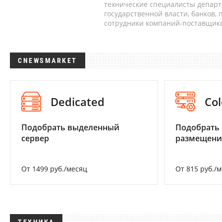
технические специалисты депар
государственной власти, банков,
сотрудники компаний-поставщико
CNEWSMARKET
Dedicated
Col
Подобрать выделенный
Подобрать
сервер
размещени
От 1499 руб./месяц
От 815 руб./