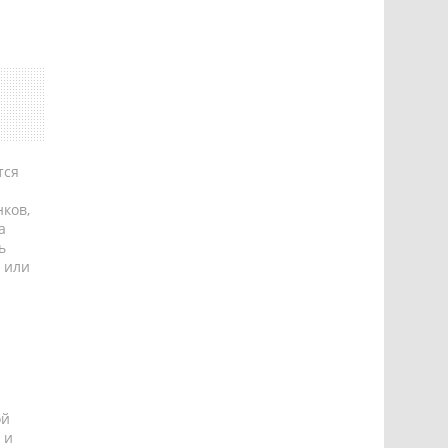
тся
ков,
а
ь
 или
ой
 и