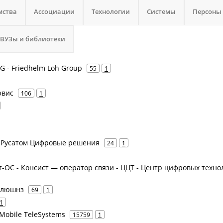
мства
Ассоциации
Технологии
Системы
Персоны
 ВУЗы и библиотеки
 KG - Friedhelm Loh Group
55
1
рвис
106
1
 - Русатом Цифровые решения
24
1
ст-ОС - Консист — оператор связи - ЦЦТ - Центр цифровых техно
Солюшнз
69
1
1
Mobile TeleSystems
15759
1