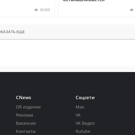
36360
КАЗАТЬ ЕЩЕ
CNews
Соцсети
Об издании
Max
Реклама
VK
Вакансии
VK Видео
Контакты
Rutube