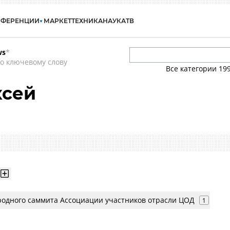
НФЕРЕНЦИИ
МАРКЕТ
ТЕХНИКА
НАУКА
ТВ
ws
*
о ключевому слову
Все категории
19
ксей
одного саммита Ассоциации участников отрасли ЦОД
1