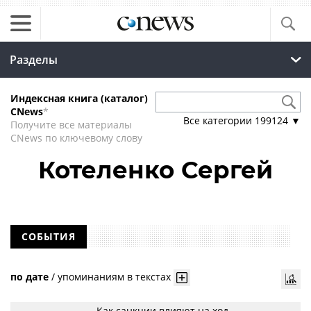
Разделы
Индексная книга (каталог)
CNews
*
Все категории
199124
▼
Получите все материалы
CNews по ключевому слову
Котеленко Сергей
СОБЫТИЯ
по дате
/
упоминаниям в текстах
Как санкции влияют на ход