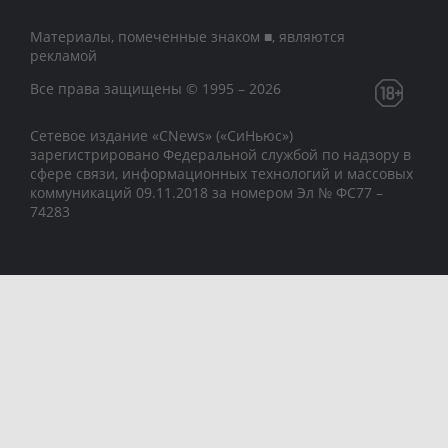
Материалы, помеченные знаком ■, являются
рекламой
Все права защищены © 1995 – 2026
Сетевое издание «CNews» («СиНьюс»)
зарегистрировано Федеральной службой по надзору в
сфере связи, информационных технологий и массовых
коммуникаций 09.11.2018 за номером Эл № ФС77 –
74283