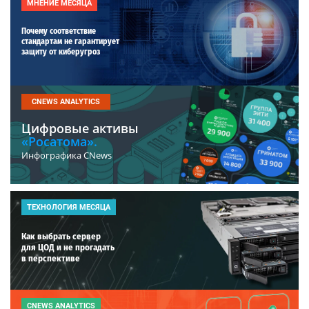
МНЕНИЕ МЕСЯЦА
Почему соответствие
стандартам не гарантирует
защиту от киберугроз
CNEWS ANALYTICS
Цифровые активы
«Росатома».
Инфографика CNews
ТЕХНОЛОГИЯ МЕСЯЦА
Как выбрать сервер
для ЦОД и не прогадать
в перспективе
CNEWS ANALYTICS