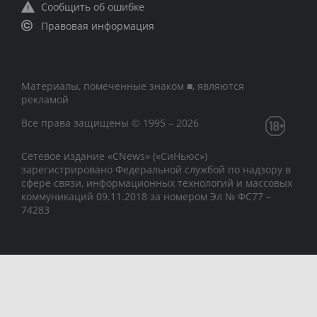
Сообщить об ошибке
Правовая информация
Материалы, помеченные знаком ■, являются
рекламой
Все права защищены © 1995 – 2026
Сетевое издание «CNews» («СиНьюс»)
зарегистрировано Федеральной службой по надзору в
сфере связи, информационных технологий и массовых
коммуникаций 09.11.2018 за номером Эл № ФС77 –
74283