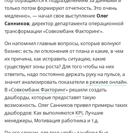
пор обращаются к подразделениям за данными и
только потом формируют отчетность. Это очень
медленно», — начал свое выступление
Олег
Санников
, директор департамента операционной
трансформации «Совкомбанк Факторинг».
Он напомнил главные вопросы, которые волнуют
бизнес: есть ли отклонения от плана и какие, в чем
их причина, как исправить ситуацию, какие
существуют зоны роста? Для того чтобы на них
ответить, надо постоянно держать руку на пульсе, а
значит анализировать показатели
в режиме онлайн
.
В «
Совкомбанк Факторинг
» решили создать
дашборды, которые предоставят такую
возможность. Олег Санников привел примеры таких
дашбордов: Как выполняются
KPI
, Лучшие
менеджеры, Мотивация работника и т.д.
По его словам, для того чтобы дашборд был