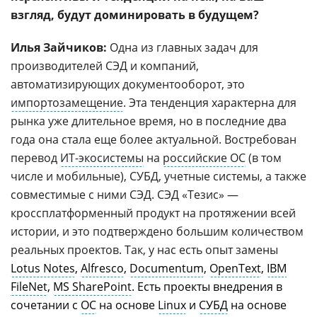
взгляд, будут доминировать в будущем?
Илья Зайчиков:
Одна из главных задач для
производителей СЭД и компаний,
автоматизирующих документооборот, это
импортозамещение
. Эта тенденция характерна для
рынка уже длительное время, но в последние два
года она стала еще более актуальной. Востребован
перевод
ИТ-экосистемы
на
российские ОС
(в том
числе и мобильные), СУБД, учетные системы, а также
совместимые с ними СЭД. СЭД «Тезис» —
кроссплатформенный продукт на протяжении всей
истории, и это подтверждено большим количеством
реальных проектов. Так, у нас есть опыт замены
Lotus Notes
,
Alfresco
,
Documentum
,
OpenText
,
IBM
FileNet
,
MS SharePoint
. Есть проекты внедрения в
сочетании с
ОС
на основе
Linux
и
СУБД
на основе