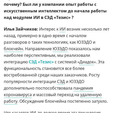
почему? Был ли у компании опыт работы с
искусственным интеллектом до начала работы
над модулем ИИ в СЭД «Тезис» ?
Илья Зайчиков:
Интерес к
ИИ
возник несколько лет
назад, примерно в одно время с началом
разговоров о таких технологиях, как ЮЗЭДО и
блокчейн
. Направление
ЮЗЭДО
показалось нам
наиболее перспективным, мы реализовали
интеграцию
СЭД «Тезис»
с системой «
Диадок
». Эта
функциональность становится все более
востребованной среди наших заказчиков. Росту
популярности интеграции
СЭД
и ЮЗЭДО
дополнительно поспособствовала
пандемия
коронавируса
и массовый переход на
удаленную
работу
. Обсуждение блокчейна постепенно затухло.
Что касается ИИ, то долгое время эта технология