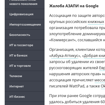
нового поколения
Жалоба АЗАПИ на Google
Цифровизация
Ассоциация по защите авторск
крупных российских
книжных
Импортозамещение
организация потребовала при
злоупотребление доминирую
Безопасность
«Коммерсант», сославшийся н
ИТ в госсекторе
Организация, клиентами котор
«
Азбука-Аттикус
», «
Добрая кни
ИТ в банках
запросы об удалении из свое
ИТ в торговле
русскоговорящих жителей
Ев
нарушения авторских прав» на
Телеком
ассоциация причисляет
мессе
писателей WattPad, а также
Ok
Интернет
При этом ранее Google сотру
ИТ-бизнес
удалось добиться удаления 