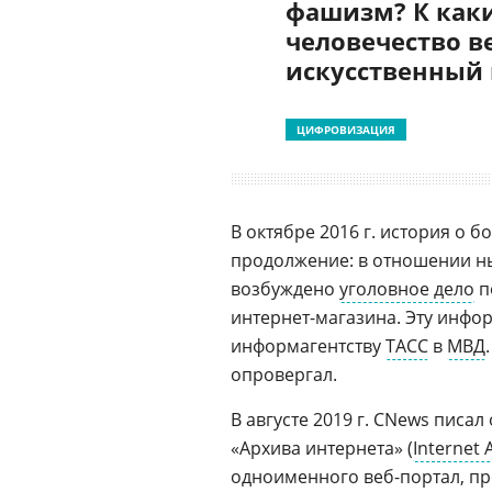
фашизм? К как
человечество в
искусственный
ЦИФРОВИЗАЦИЯ
В октябре 2016 г. история о
продолжение: в отношении н
возбуждено
уголовное дело
п
интернет-магазина. Эту инфо
информагентству
ТАСС
в
МВД
опровергал.
В августе 2019 г. CNews писа
«Архива интернета» (
Internet 
одноименного веб-портал, 