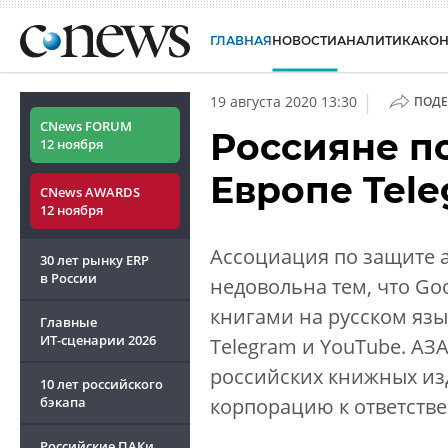
ГЛАВНАЯ
НОВОСТИ
АНАЛИТИКА
КО
|
19 августа 2020 13:30
ПОДЕ
CNews FORUM
Россияне п
12 ноября
Европе Tele
CNews AWARDS
12 ноября
Ассоциация по защите а
30 лет рынку ERP
в России
недовольна тем, что Go
книгами на русском язык
Главные
ИТ-сценарии
2026
Telegram и YouTube. А
российских книжных из
10 лет российского
бэкапа
корпорацию к ответстве
Российские ПАКи