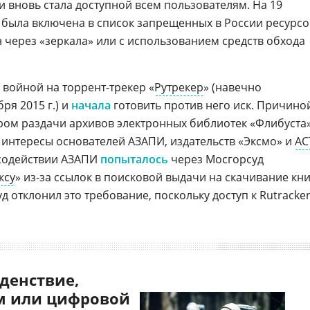
 вновь стала доступной всем пользователям. На 19
ка была включена в список запрещенных в России ресурсо
 через «зеркала» или с использованием средств обхода
 войной на торрент-трекер «
Рутрекер
» (навечно
ря 2015 г.) и
начала
готовить против него иск. Причино
ром раздачи архивов электронных библиотек «Флибуста
 интересы основателей АЗАПИ, издательств «Эксмо» и
АС
и содействии АЗАПИ
попыталось
через Мосгорсуд
ксу
» из-за ссылок в поисковой выдачи на скачивание кни
д отклонил это требование, поскольку доступ к Rutracke
денствие,
 или цифровой