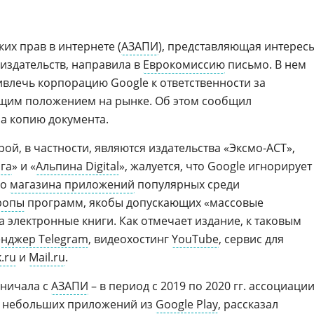
их прав в интернете (
АЗАПИ
), представляющая интерес
издательств, направила в
Еврокомиссию
письмо. В нем
влечь корпорацию Google к ответственности за
щим положением на рынке. Об этом сообщил
а копию документа.
ой, в частности, являются издательства «Эксмо-АСТ»,
га
» и «
Альпина Digital
», жалуется, что Google игнорирует
го
магазина приложений
популярных среди
ропы
программ, якобы допускающих «массовые
 электронные книги. Как отмечает издание, к таковым
нджер Telegram
, видеохостинг
YouTube
, сервис для
.ru
и
Mail.ru
.
дничала с
АЗАПИ
– в период с 2019 по 2020 гг. ассоциаци
60 небольших приложений из
Google Play
, рассказал