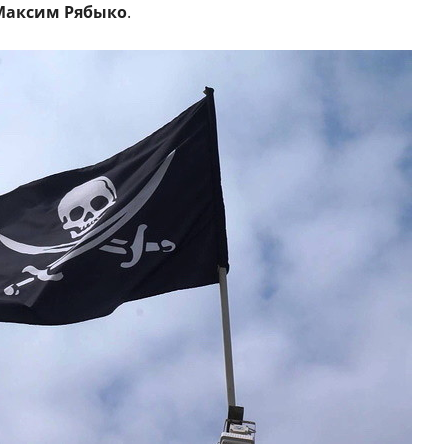
Максим Рябыко
.