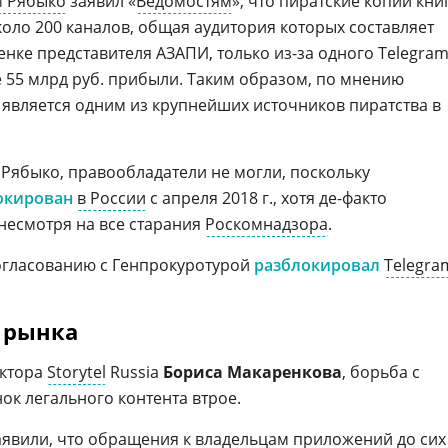
 Рябыко
заявил «
Ведомостям
», что пиратские копии кни
коло 200 каналов, общая аудитория которых составляет
енке представителя АЗАПИ, только из-за одного Telegra
 55 млрд руб. прибыли. Таким образом, по мнению
 является одним из крупнейших источников пиратства в
л Рябыко, правообладатели не могли, поскольку
окирован
в России
с апреля 2018 г., хотя де-факто
несмотря на все старания
Роскомнадзора
.
согласованию с Генпрокуротурой
разблокировал
Telegra
 рынка
ектора
Storytel
Russia
Бориса Макаренкова
, борьба с
ок легального контента втрое.
аявили, что обращения к владельцам приложений до сих