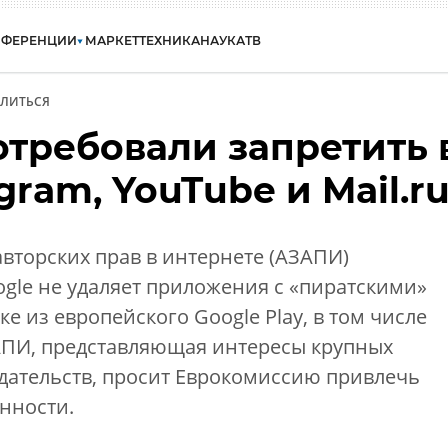
НФЕРЕНЦИИ
МАРКЕТ
ТЕХНИКА
НАУКА
ТВ
ЛИТЬСЯ
отребовали запретить 
gram, YouTube и Mail.r
вторских прав в интернете (АЗАПИ)
ogle не удаляет приложения с «пиратскими»
е из европейского Google Play, в том числе
ЗАПИ, представляющая интересы крупных
дательств, просит Еврокомиссию привлечь
нности.