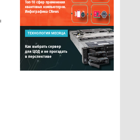
Топ-10 сфер применения
квантовых компьютеров.
Инфографика CNews
ы
ТЕХНОЛОГИЯ МЕСЯЦА
Как выбрать сервер
для ЦОД и не прогадать
в перспективе
и