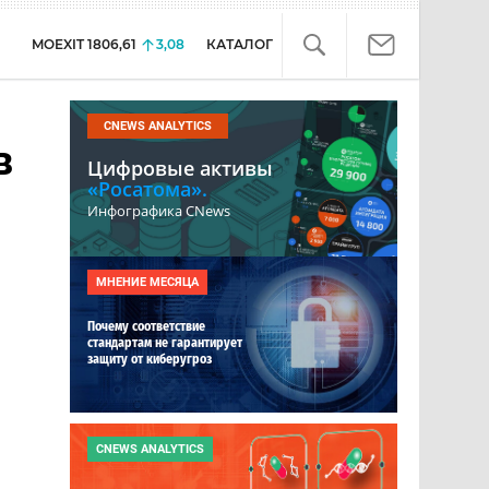
MOEXIT
1806,61
3,08
КАТАЛОГ
CNEWS ANALYTICS
в
Цифровые активы
«Росатома».
u
Инфографика CNews
МНЕНИЕ МЕСЯЦА
Почему соответствие
стандартам не гарантирует
защиту от киберугроз
CNEWS ANALYTICS