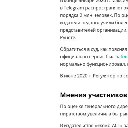
В конце января 2020 г.
Максим
в Telegram распространяют о
порядка 2 млн человек. По оц
издатели недополучили более
представителей организации,
Рунете
.
Обратиться в суд, как поясня
официально сервис был
забл
нормально функционировал, 
В июне 2020 г. Регулятор по 
Мнения участников
По оценке генерального дир
пиратством увеличила бы рын
В издательстве «
Эксмо-АСТ
» з