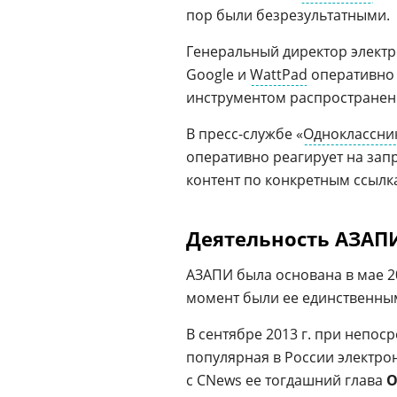
пор были безрезультатными.
Генеральный директор элект
Google и
WattPad
оперативно 
инструментом распространен
В пресс-службе «
Одноклассни
оперативно реагирует на за
контент по конкретным ссылк
Деятельность АЗАП
АЗАПИ была основана в мае 20
момент были ее единственны
В сентябре 2013 г. при непо
популярная в России электро
с CNews ее тогдашний глава
О