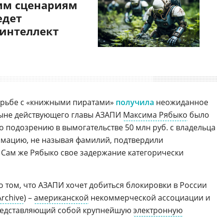
им сценариям
едет
 интеллект
 борьбе с «книжными пиратами»
получила
неожиданное
ыне действующего главы АЗАПИ
Максима Рябыко
было
о подозрению в вымогательстве 50 млн руб. с владельца
рмацию, не называя фамилий, подтвердили
. Сам же Рябыко свое задержание категорически
л о том, что АЗАПИ хочет добиться блокировки в России
Archive
) –
американской
некоммерческой ассоциации и
представляющий собой крупнейшую
электронную