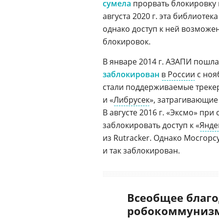
сумела
прорвать блокировку и
августа 2020 г. эта библиоте
однако доступ к ней возможен
блокировок.
В январе 2014 г. АЗАПИ пошла
заблокирован
в России
с нояб
стали поддерживаемые треке
и «
Либрусек
», затрагивающие
В августе 2016 г. «Эксмо» пр
заблокировать доступ к «
Янде
из Rutracker. Однако Мосгорсу
и так заблокирован.
Всеобщее благо
робокоммунизм