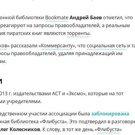
ронной библиотеки
Bookmate
Андрей Баев
отметил, что
реагируют на запросы правообладателей, а реальным
ия пиратских книг являются
торренты
.
ков
» рассказали «
Коммерсанту
», что
социальная сеть
и т
просы правообладателей, удаляя принадлежащий им
ам.
И
13 г. издательствами АСТ и «Эксмо», которые на тот
ми учредителями.
средственном участии ассоциации была
заблокирована
нная библиотека «Флибуста». Это подтвердил в разговор
лег Колесников
. К слову, в тот же день «
Флибуста
»