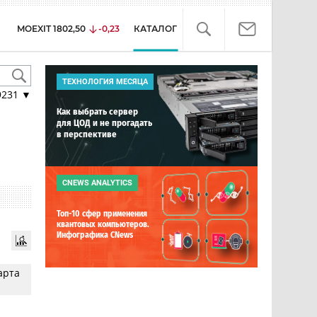
MOEXIT
1802,50
-0,23
КАТАЛОГ
ТЕХНОЛОГИЯ МЕСЯЦА
9231
▼
Как выбрать сервер
для ЦОД и не прогадать
в перспективе
CNEWS ANALYTICS
Топ-10 сфер применения
квантовых компьютеров.
Инфографика CNews
арта