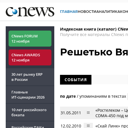
ГЛАВНАЯ
НОВОСТИ
АНАЛИТИКА
КО
Индексная книга (каталог) CNe
Получите все материалы CNews п
CNews FORUM
12 ноября
Решетько В
CNews AWARDS
12 ноября
30 лет рынку ERP
в России
СОБЫТИЯ
Главные
по дате
/
упоминаниям в текстах
ИТ-сценарии
2026
10 лет российского
«Ростелеком – Ц
31.05.2011
бэкапа
CDMA-450 под м
12.02.2010
«Скай Линк» пр
Российские ПАКи