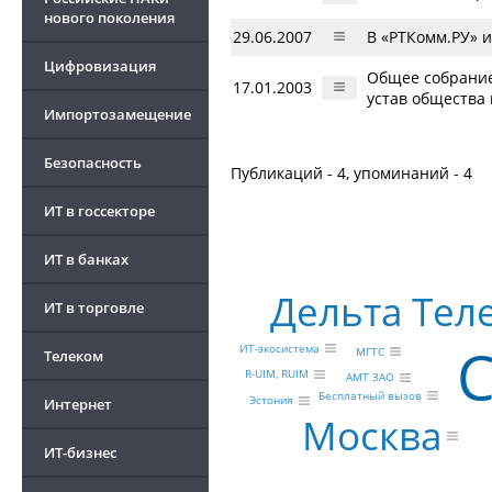
нового поколения
29.06.2007
В «РТКомм.РУ» 
Цифровизация
Общее собрание
17.01.2003
устав общества
Импортозамещение
Безопасность
Публикаций - 4, упоминаний - 4
ИТ в госсекторе
ИТ в банках
Дельта Тел
ИТ в торговле
ИТ-экосистема
МГТС
Телеком
R-UIM, RUIM
АМТ ЗАО
Бесплатный вызов
Эстония
Интернет
Москва
ИТ-бизнес