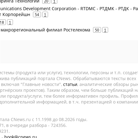
оринга Технологий
20
1
unications Development Corporation - RTDMC - РТДМК - РТДК - Р
т Корпорейшн
54
1
18
1
й макрорегиональный филиал Ростелекома
50
1
темы (продукта или услуги), технологии, персоны и т.п. создае
рхива публикаций портала CNews. Обрабатываются тексты всех
, включая "Главные новости",
статьи
, аналитические обзоры рын
ртнёрских проектов). Таким образом, чем больше публикаций н
ли продукта/услуги, тем более информативен профиль. Профил
 дополнительной информацией, в т.ч. презентацией о компании
ала CNews.ru c 11.1998 до 08.2026 годы.
1, в очереди разбора - 724356.
9231.
 -
book@cnews.ru