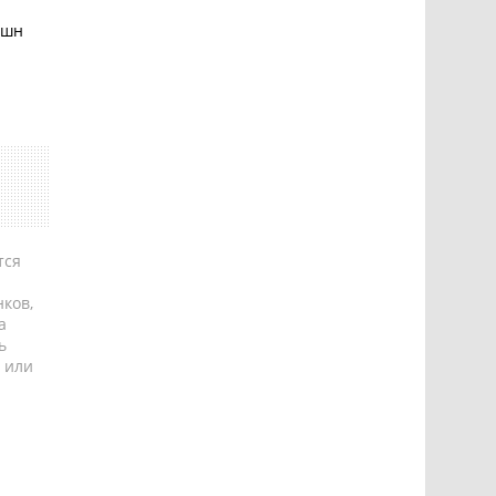
ашн
тся
ков,
а
ь
 или