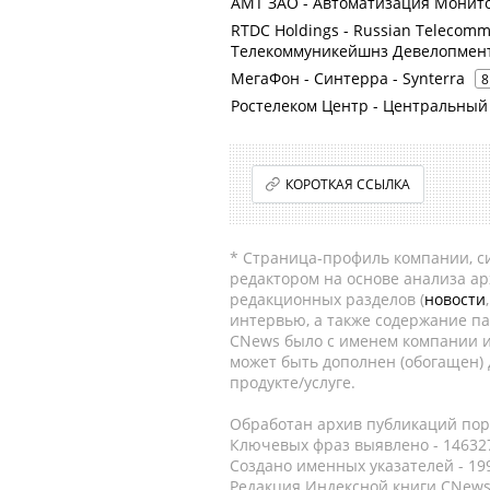
АМТ ЗАО - Автоматизация Монит
RTDC Holdings - Russian Telecomm
Телекоммуникейшнз Девелопмен
МегаФон - Синтерра - Synterra
8
Ростелеком Центр - Центральны
КОРОТКАЯ ССЫЛКА
* Страница-профиль компании, сис
редактором на основе анализа а
редакционных разделов (
новости
интервью, а также содержание па
CNews было с именем компании и
может быть дополнен (обогащен)
продукте/услуге.
Обработан архив публикаций порт
Ключевых фраз выявлено - 146327
Создано именных указателей - 19
Редакция Индексной книги CNews