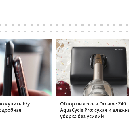
но купить б/у
Обзор пылесоса Dreame Z40
подробная
AquaCycle Pro: сухая и влажн
уборка без усилий