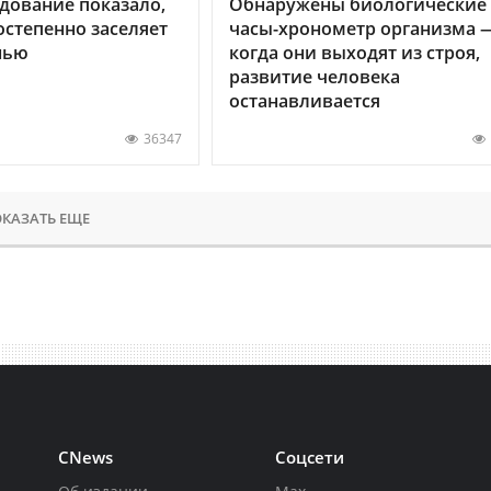
дование показало,
Обнаружены биологические
остепенно заселяет
часы-хронометр организма 
нью
когда они выходят из строя,
развитие человека
останавливается
36347
КАЗАТЬ ЕЩЕ
CNews
Соцсети