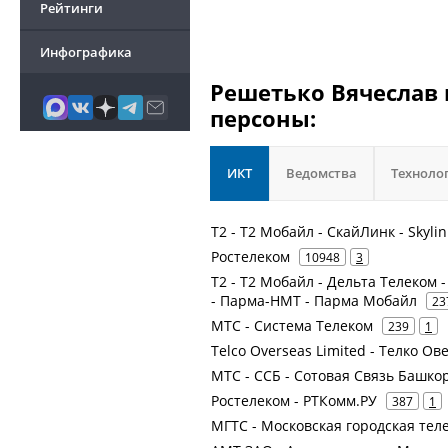
Рейтинги
Инфографика
Решетько Вячеслав 
персоны:
ИКТ
Ведомства
Техноло
Т2 - Т2 Мобайл - СкайЛинк - Skyli
Ростелеком
10948
3
Т2 - Т2 Мобайл - Дельта Телеком 
- Парма-НМТ - Парма Мобайл
23
МТС - Система Телеком
239
1
Telсo Overseas Limited - Телко О
МТС - ССБ - Сотовая Связь Башкор
Ростелеком - РТКомм.РУ
387
1
МГТС - Московская городская тел