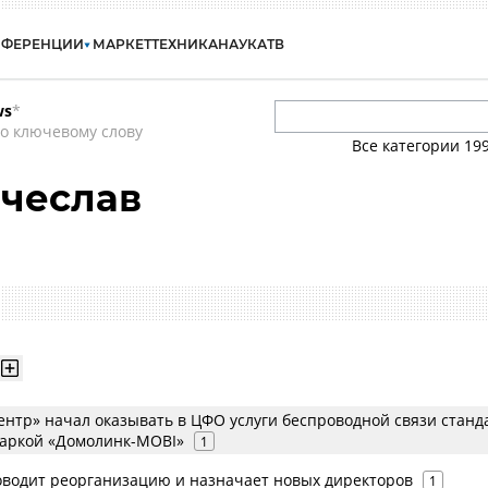
НФЕРЕНЦИИ
МАРКЕТ
ТЕХНИКА
НАУКА
ТВ
ws
*
о ключевому слову
Все категории
19
ячеслав
ентр» начал оказывать в ЦФО услуги беспроводной связи станд
аркой «Домолинк-MOBI»
1
оводит реорганизацию и назначает новых директоров
1