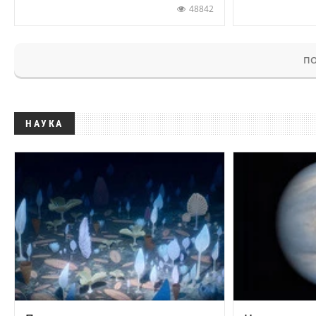
48842
ПО
НАУКА