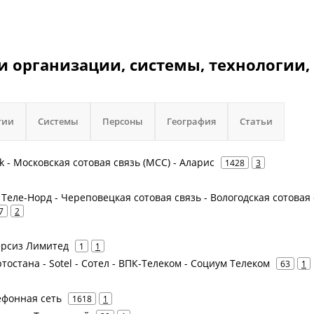
и организации, системы, технологии,
гии
Системы
Персоны
География
Статьи
nk - Московская сотовая связь (МСС) - Аларис
1428
3
- Теле-Норд - Череповецкая сотовая связь - Вологодская сотовая
7
2
версиз Лимитед
1
1
тостана - Sotel - Сотел - ВПК-Телеком - Социум Телеком
63
1
ефонная сеть
1618
1