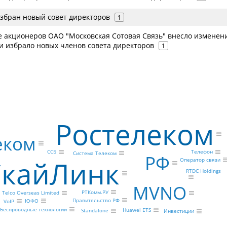
избран новый совет директоров
1
 акционеров ОАО "Московская Сотовая Связь" внесло изменен
 и избрало новых членов совета директоров
1
Ростелеком
еком
Телефон
ССБ
Система Телеком
РФ
СкайЛинк
Оператор связи
RTDC Holdings
MVNO
РТКомм.РУ
Telсo Overseas Limited
Правительство РФ
ЮФО
VoIP
Беспроводные технологии
Huawei ETS
Standalone
Инвестиции