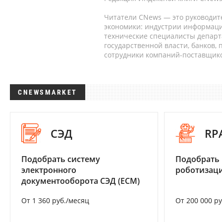
Читатели CNews — это руководит
экономики: индустрии информаци
технические специалисты депар
государственной власти, банков,
сотрудники компаний-поставщико
CNEWSMARKET
СЭД
RP
Подобрать систему
Подобрать
электронного
роботизац
документооборота СЭД (ECM)
От 1 360 руб./месяц
От 200 000 р