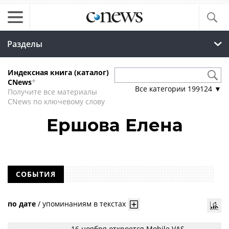
Разделы
Индексная книга (каталог)
CNews
*
Все категории
199124
▼
Получите все материалы
CNews по ключевому слову
Ершова Елена
СОБЫТИЯ
по дате
/
упоминаниям в текстах
16 ноября откроется Mobile VAS