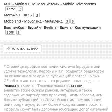
МТС - Мобильные ТелеСистемы - Mobile TeleSystems
15756
3
МегаФон
10737
3
Moboland - Моболэнд - Мобиленд
3
3
ВымпелКом - Билайн - Beeline - Вымпел-Коммуникации
9508
3
КОРОТКАЯ ССЫЛКА
* Страница-профиль компании, системы (продукта или
услуги), технологии, персоны и т.п. создается редактором
на основе анализа архива публикаций портала CNews.
Обрабатываются тексты всех редакционных разделов
(
новости
, включая "Главные новости",
статьи
,
аналитические обзоры рынков, интервью, а также
содержание партнёрских проектов). Таким образом, чем
больше публикаций на CNews было с именем компании
или продукта/услуги, тем более информативен профиль.
Профиль может быть дополнен (обогащен) дополнительной