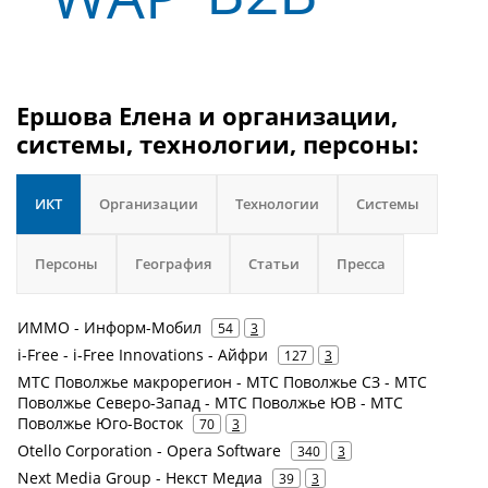
Ершова Елена и организации,
системы, технологии, персоны:
ИКТ
Организации
Технологии
Системы
Персоны
География
Статьи
Пресса
ИММО - Информ-Мобил
54
3
i-Free - i-Free Innovations - Айфри
127
3
МТС Поволжье макрорегион - МТС Поволжье СЗ - МТС
Поволжье Северо-Запад - МТС Поволжье ЮВ - МТС
Поволжье Юго-Восток
70
3
Otello Corporation - Opera Software
340
3
Next Media Group - Некст Медиа
39
3