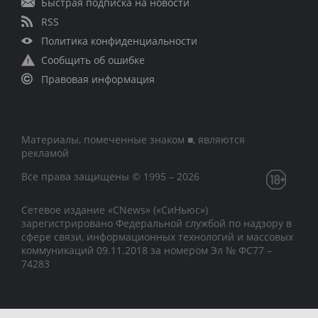
Быстрая подписка на новости
RSS
Политика конфиденциальности
Сообщить об ошибке
Правовая информация
Материалы, помеченные знаком ■, являются
рекламой
Все права защищены © 1995 – 2026
Сетевое издание «CNews» («СиНьюс»)
зарегистрировано Федеральной службой по надзору в
сфере связи, информационных технологий и массовых
коммуникаций 09.11.2018 за номером Эл № ФС77 –
74283