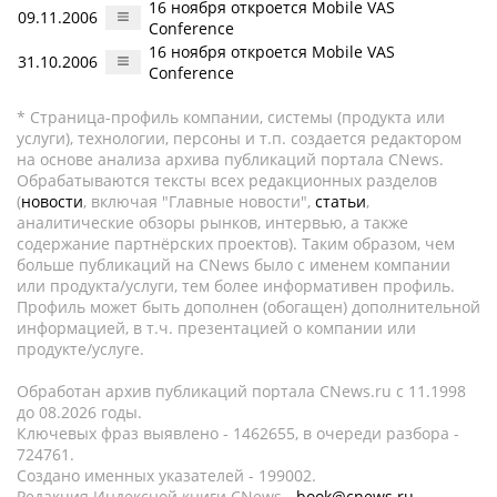
16 ноября откроется Mobile VAS
09.11.2006
Conference
16 ноября откроется Mobile VAS
31.10.2006
Conference
* Страница-профиль компании, системы (продукта или
услуги), технологии, персоны и т.п. создается редактором
на основе анализа архива публикаций портала CNews.
Обрабатываются тексты всех редакционных разделов
(
новости
, включая "Главные новости",
статьи
,
аналитические обзоры рынков, интервью, а также
содержание партнёрских проектов). Таким образом, чем
больше публикаций на CNews было с именем компании
или продукта/услуги, тем более информативен профиль.
Профиль может быть дополнен (обогащен) дополнительной
информацией, в т.ч. презентацией о компании или
продукте/услуге.
Обработан архив публикаций портала CNews.ru c 11.1998
до 08.2026 годы.
Ключевых фраз выявлено - 1462655, в очереди разбора -
724761.
Создано именных указателей - 199002.
Редакция Индексной книги CNews -
book@cnews.ru