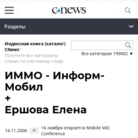
Разделы
Индексная книга (каталог)
CNews
*
Все категории
199002
▼
Получите все материалы
CNews по ключевому слову
ИММО - Информ-
Мобил
+
Ершова Елена
16 ноября откроется Mobile VAS
14.11.2006
Conference