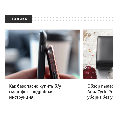
ТЕХНИКА
Как безопасно купить б/у
Обзор пылес
смартфон: подробная
AquaCycle Pr
инструкция
уборка без 