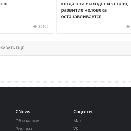
нью
когда они выходят из строя,
развитие человека
останавливается
36166
КАЗАТЬ ЕЩЕ
CNews
Соцсети
Об издании
Max
Реклама
VK