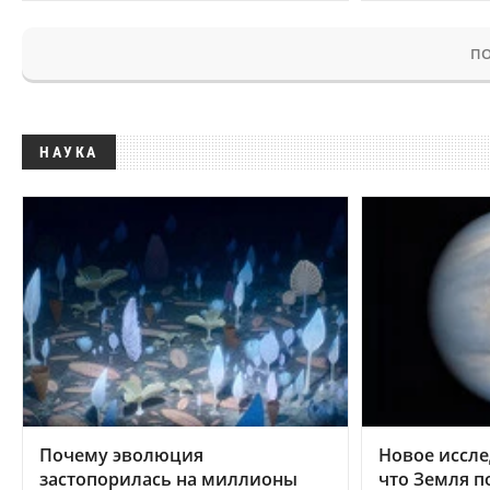
ПО
НАУКА
Почему эволюция
Новое иссле
застопорилась на миллионы
что Земля п