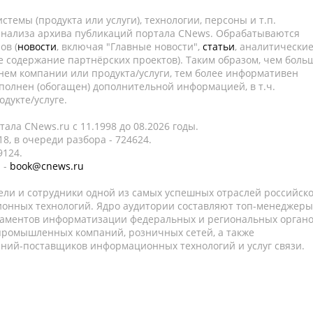
темы (продукта или услуги), технологии, персоны и т.п.
 анализа архива публикаций портала CNews. Обрабатываются
ов (
новости
, включая "Главные новости",
статьи
, аналитически
е содержание партнёрских проектов). Таким образом, чем боль
нем компании или продукта/услуги, тем более информативен
полнен (обогащен) дополнительной информацией, в т.ч.
дукте/услуге.
ала CNews.ru c 11.1998 до 08.2026 годы.
8, в очереди разбора - 724624.
9124.
 -
book@cnews.ru
ели и сотрудники одной из самых успешных отраслей российск
онных технологий. Ядро аудитории составляют топ-менеджеры
таментов информатизации федеральных и региональных орган
 промышленных компаний, розничных сетей, а также
аний-поставщиков информационных технологий и услуг связи.