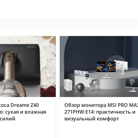
оса Dreame Z40
Обзор монитора MSI PRO MA
o: сухая и влажная
271PHW E14: практичность и
усилий
визуальный комфорт