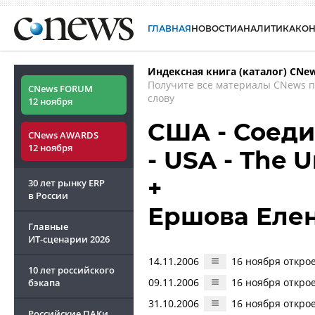
ГЛАВНАЯ
НОВОСТИ
АНАЛИТИКА
КО
Индексная книга (каталог) CNe
Получите все материалы CNews 
CNews FORUM
слову
12 ноября
США - Соед
CNews AWARDS
12 ноября
- USA - The U
+
30 лет рынку ERP
в России
Ершова Еле
Главные
ИТ-сценарии
2026
14.11.2006
16 ноября открое
10 лет российского
09.11.2006
16 ноября открое
бэкапа
31.10.2006
16 ноября открое
Российские ПАКи