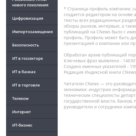
нового поколения
* Страница-профиль компании, сис
создается редактором на основе
Цифровизация
тексты всех редакционных раздел
обзоры рынков, интервью, а такж
Импортозамещение
публикаций на CNews было с име
профиль. Профиль может быть до
презентацией о компании или про
Безопасность
Обработан архив публикаций порт
ИТ в госсекторе
Ключевых фраз выявлено - 146301
Создано именных указателей - 19
ИТ в банках
Редакция Индексной книги CNews
Читатели CNews — это руководит
ИТ в торговле
экономики: индустрии информаци
технические специалисты депар
Телеком
государственной власти, банков,
руководители и сотрудники комп
Интернет
ИТ-бизнес