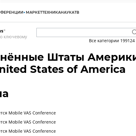
НФЕРЕНЦИИ
МАРКЕТ
ТЕХНИКА
НАУКА
ТВ
ws
*
по ключевому
Все категории
199124
инённые Штаты Америк
nited States of America
на
тся Mobile VAS Conference
тся Mobile VAS Conference
тся Mobile VAS Conference