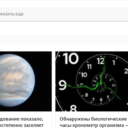
КАЗАТЬ ЕЩЕ
дование показало,
Обнаружены биологические
остепенно заселяет
часы-хронометр организма 