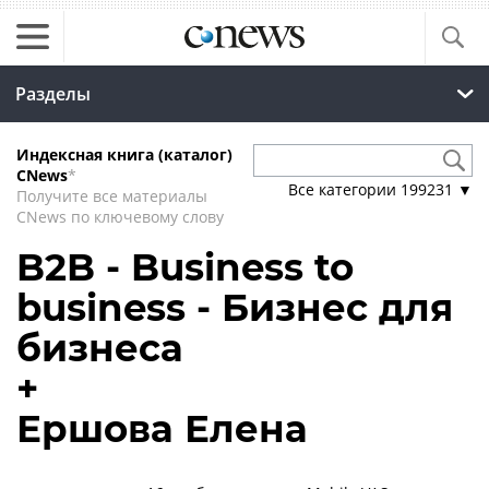
Разделы
Индексная книга (каталог)
CNews
*
Все категории
199231
▼
Получите все материалы
CNews по ключевому слову
B2B - Business to
business - Бизнес для
бизнеса
+
Ершова Елена